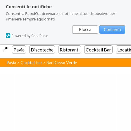
Consenti le notifiche
Consenti le notifiche
Consenti a PapidO.it di inviare le notifiche al tuo dispositivo per
Consenti a PapidO.it di inviare le notifiche al tuo dispositivo per
rimanere sempre aggiornati
rimanere sempre aggiornati
Blocca
Blocca
Consenti
Consenti
Powered by SendPulse
Powered by SendPulse
📍️
Pavia
Discoteche
Ristoranti
Cocktail Bar
Locati
Pavia
>
Cocktail bar
>
Bar Dosso Verde