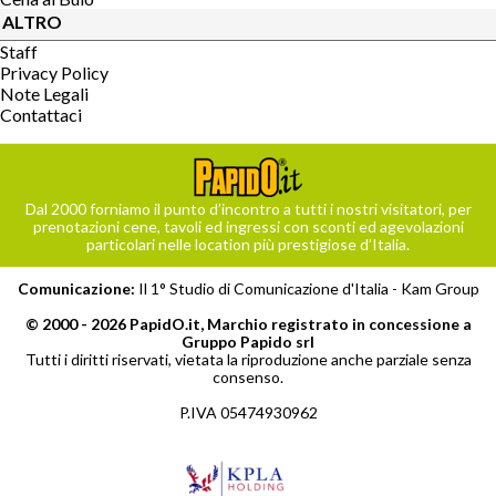
ALTRO
Staff
Privacy Policy
Note Legali
Contattaci
Dal 2000 forniamo il punto d’incontro a tutti i nostri visitatori, per
prenotazioni cene, tavoli ed ingressi con sconti ed agevolazioni
particolari nelle location più prestigiose d’Italia.
Comunicazione:
Il 1° Studio di Comunicazione d'Italia -
Kam Group
© 2000 - 2026 PapidO.it, Marchio registrato in concessione a
Gruppo Papido srl
Tutti i diritti riservati, vietata la riproduzione anche parziale senza
consenso.
P.IVA 05474930962