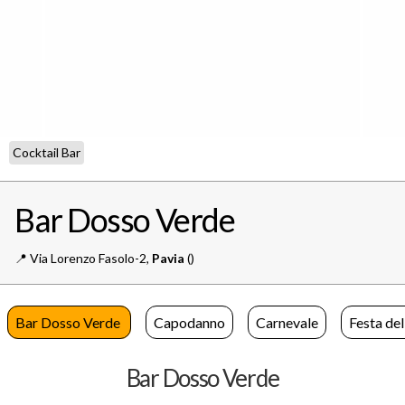
Cocktail Bar
Bar Dosso Verde
📍️
Via Lorenzo Fasolo-2,
Pavia
()
Bar Dosso Verde
Capodanno
Carnevale
Festa de
Bar Dosso Verde