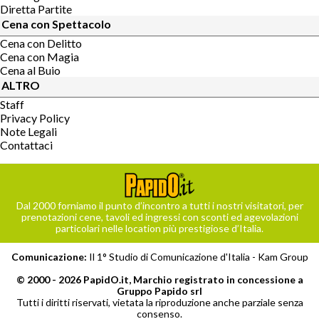
Diretta Partite
Cena con Spettacolo
Cena con Delitto
Cena con Magia
Cena al Buio
ALTRO
Staff
Privacy Policy
Note Legali
Contattaci
Dal 2000 forniamo il punto d’incontro a tutti i nostri visitatori, per
prenotazioni cene, tavoli ed ingressi con sconti ed agevolazioni
particolari nelle location più prestigiose d’Italia.
Comunicazione:
Il 1° Studio di Comunicazione d'Italia -
Kam Group
© 2000 - 2026 PapidO.it, Marchio registrato in concessione a
Gruppo Papido srl
Tutti i diritti riservati, vietata la riproduzione anche parziale senza
consenso.