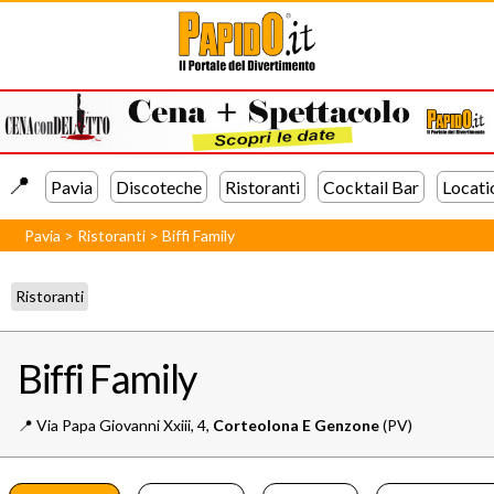
📍️
Pavia
Discoteche
Ristoranti
Cocktail Bar
Locati
Pavia
>
Ristoranti
>
Biffi Family
Ristoranti
Biffi Family
📍️
Via Papa Giovanni Xxiii, 4,
Corteolona E Genzone
(PV)