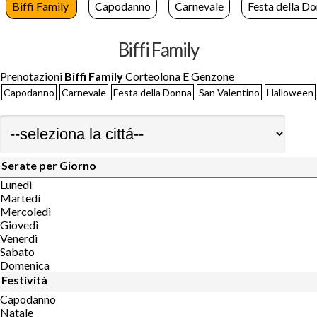
Biffi Family
Capodanno
Carnevale
Festa della D
Biffi Family
Prenotazioni
Biffi Family
Corteolona E Genzone
Capodanno
Carnevale
Festa della Donna
San Valentino
Halloween
Serate per Giorno
Lunedì
Martedì
Mercoledì
Giovedì
Venerdì
Sabato
Domenica
Festività
Capodanno
Natale