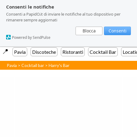
Consenti le notifiche
Consenti le notifiche
Consenti a PapidO.it di inviare le notifiche al tuo dispositivo per
Consenti a PapidO.it di inviare le notifiche al tuo dispositivo per
rimanere sempre aggiornati
rimanere sempre aggiornati
Blocca
Blocca
Consenti
Consenti
Powered by SendPulse
Powered by SendPulse
📍️
Pavia
Discoteche
Ristoranti
Cocktail Bar
Locati
Pavia
>
Cocktail bar
>
Harry's Bar