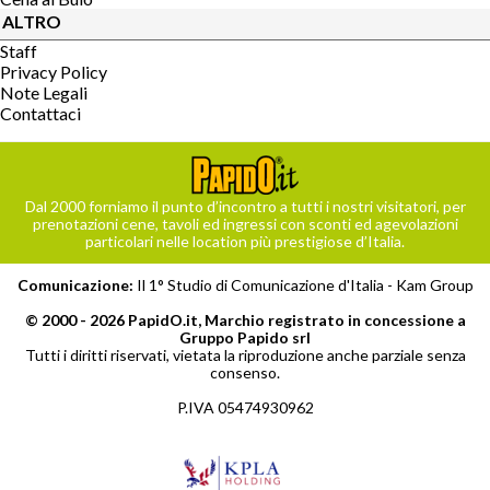
ALTRO
Staff
Privacy Policy
Note Legali
Contattaci
Dal 2000 forniamo il punto d’incontro a tutti i nostri visitatori, per
prenotazioni cene, tavoli ed ingressi con sconti ed agevolazioni
particolari nelle location più prestigiose d’Italia.
Comunicazione:
Il 1° Studio di Comunicazione d'Italia -
Kam Group
© 2000 - 2026 PapidO.it, Marchio registrato in concessione a
Gruppo Papido srl
Tutti i diritti riservati, vietata la riproduzione anche parziale senza
consenso.
P.IVA 05474930962