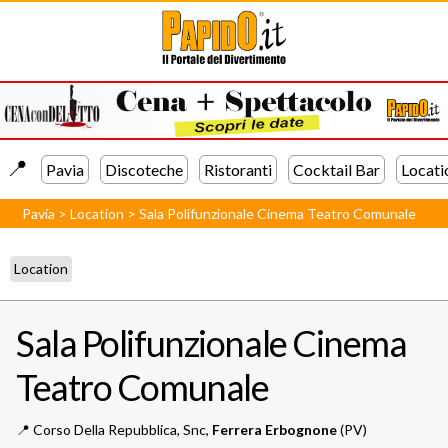
📍️
Pavia
Discoteche
Ristoranti
Cocktail Bar
Locati
Pavia
>
Location
>
Sala Polifunzionale Cinema Teatro Comunale
Location
Sala Polifunzionale Cinema
Teatro Comunale
📍️
Corso Della Repubblica, Snc,
Ferrera Erbognone
(PV)