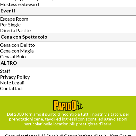
Hostess e Steward
Eventi
Escape Room
Per Single
Diretta Partite
Cena con Spettacolo
Cena con Delitto
Cena con Magia
Cena al Buio
ALTRO
Staff
Privacy Policy
Note Legali
Contattaci
Dal 2000 forniamo il punto d’incontro a tutti i nostri visitatori, per
prenotazioni cene, tavoli ed ingressi con sconti ed agevolazioni
particolari nelle location più prestigiose d’Italia.
Comunicazione:
Il 1° Studio di Comunicazione d'Italia -
Kam Group