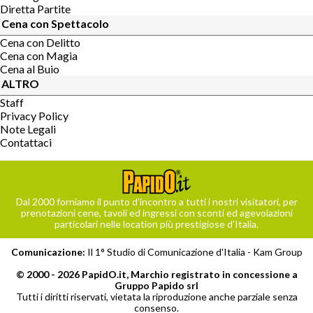
Diretta Partite
Cena con Spettacolo
Cena con Delitto
Cena con Magia
Cena al Buio
ALTRO
Staff
Privacy Policy
Note Legali
Contattaci
Dal 2000 forniamo il punto d’incontro a tutti i nostri visitatori, per
prenotazioni cene, tavoli ed ingressi con sconti ed agevolazioni
particolari nelle location più prestigiose d’Italia.
Comunicazione:
Il 1° Studio di Comunicazione d'Italia -
Kam Group
© 2000 - 2026 PapidO.it, Marchio registrato in concessione a
Gruppo Papido srl
Tutti i diritti riservati, vietata la riproduzione anche parziale senza
consenso.