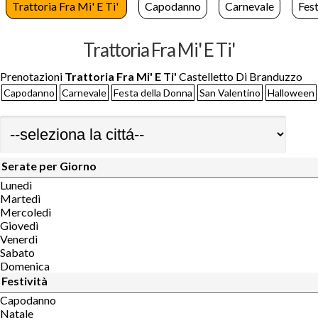
Trattoria Fra Mi' E Ti'
Capodanno
Carnevale
Fes
Trattoria Fra Mi' E Ti'
Prenotazioni
Trattoria Fra Mi' E Ti'
Castelletto Di Branduzzo
Capodanno
Carnevale
Festa della Donna
San Valentino
Halloween
Serate per Giorno
Lunedì
Martedì
Mercoledì
Giovedì
Venerdì
Sabato
Domenica
Festività
Capodanno
Natale