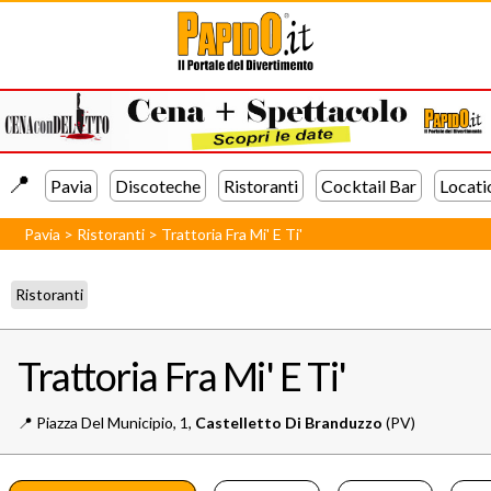
📍️
Pavia
Discoteche
Ristoranti
Cocktail Bar
Locati
Pavia
>
Ristoranti
>
Trattoria Fra Mi' E Ti'
Ristoranti
Trattoria Fra Mi' E Ti'
📍️
Piazza Del Municipio, 1,
Castelletto Di Branduzzo
(PV)