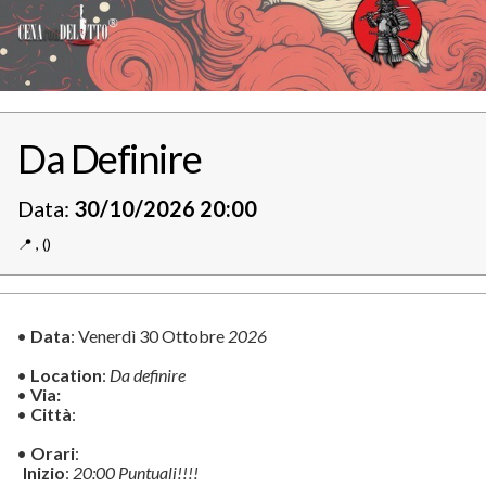
Da Definire
Data:
30/10/2026 20:00
📍️
,
()
•
Data
: Venerdì 30 Ottobre
2026
•
Location
:
Da definire
•
Via:
•
Città
:
•
Orari
:
Inizio
:
20:00 Puntuali!!!!