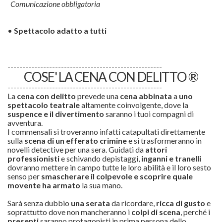
Comunicazione obbligatoria
•
Spettacolo adatto a tutti
----------------------------------------------------
COSE' LA CENA CON DELITTO ®
----------------------------------------------------
La
cena con delitto
prevede una
cena abbinata
a
uno
spettacolo teatrale
altamente coinvolgente, dove la
suspence e il divertimento
saranno i tuoi compagni di
avventura.
I commensali si troveranno infatti catapultati direttamente
sulla
scena di un efferato
crimine
e si trasformeranno in
novelli detective per una sera. Guidati da
attori
professionisti
e schivando depistaggi,
inganni e tranelli
dovranno mettere in campo tutte le loro abilità e il loro sesto
senso per
smascherare il colpevole e scoprire quale
movente ha armato
la sua mano.
Sarà senza dubbio
una serata
da ricordare,
ricca di gusto
e
soprattutto dove non mancheranno i
colpi di scena
, perché i
presenti
saranno protagonisti in prima persona dello