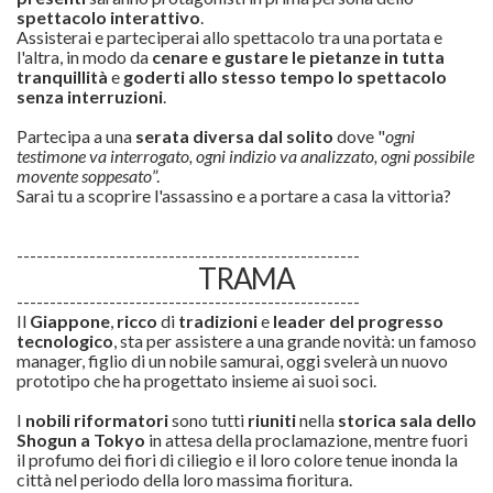
spettacolo interattivo
.
Assisterai e parteciperai allo spettacolo tra una portata e
l'altra, in modo da
cenare e gustare le pietanze in tutta
tranquillità
e
goderti allo stesso tempo lo spettacolo
senza interruzioni
.
Partecipa a una
serata diversa dal solito
dove "
ogni
testimone va interrogato, ogni indizio va analizzato, ogni possibile
movente soppesato
”.
Sarai tu a scoprire l'assassino e a portare a casa la vittoria?
----------------------------------------------------
TRAMA
----------------------------------------------------
Il
Giappone
,
ricco
di
tradizioni
e
leader del progresso
tecnologico
, sta per assistere a una grande novità: un famoso
manager, figlio di un nobile samurai, oggi svelerà un nuovo
prototipo che ha progettato insieme ai suoi soci.
I
nobili riformatori
sono tutti
riuniti
nella
storica sala dello
Shogun a Tokyo
in attesa della proclamazione, mentre fuori
il profumo dei fiori di ciliegio e il loro colore tenue inonda la
città nel periodo della loro massima fioritura.