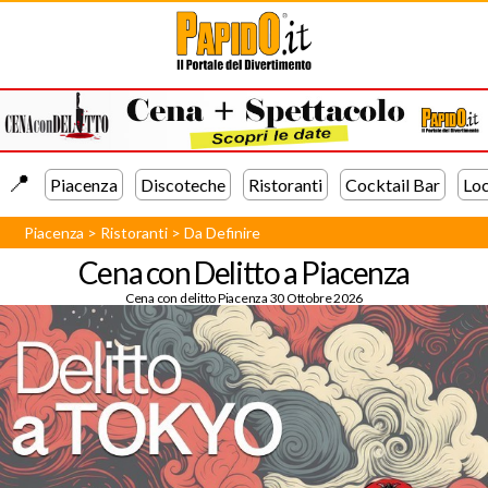
📍️
Piacenza
Discoteche
Ristoranti
Cocktail Bar
Loc
Piacenza
>
Ristoranti
>
Da Definire
Cena con Delitto a Piacenza
Cena con delitto Piacenza 30 Ottobre 2026