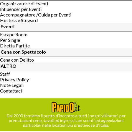
Organizzatore di Eventi
Influencer per Eventi
Accompagnatore /Guida per Eventi
Hostess e Steward
Eventi
Escape Room
Per Single
Diretta Partite
Cena con Spettacolo
Cena con Delitto
ALTRO
Staff
Privacy Policy
Note Legali
Contattaci
Dal 2000 forniamo il punto d’incontro a tutti i nostri visitatori, per
prenotazioni cene, tavoli ed ingressi con sconti ed agevolazioni
particolari nelle location più prestigiose d’Italia.