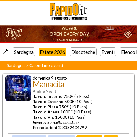
📍️
Sardegna
Estate 2026
Discoteche
Eventi
Elenco
Sardegna
>
Calendario eventi
domenica 9 agosto
Mamacita
Ambra Night
Tavolo Interno
250€ (5 Pass)
Tavolo Esterno
500€ (10 Pass)
Tavolo Pista
750€ (10 Pass)
Tavolo Arena
1000€ (10 Pass)
Tavolo Vip
1500€ (10 Pass)
Beverage a scelta da listino
Prenotazioni ✆ 3332434799