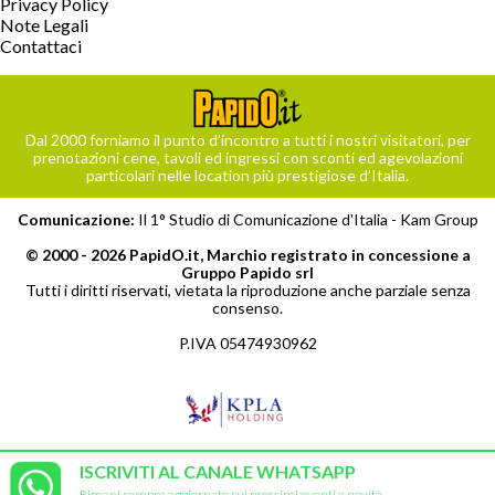
Privacy Policy
Note Legali
Contattaci
Dal 2000 forniamo il punto d’incontro a tutti i nostri visitatori, per
prenotazioni cene, tavoli ed ingressi con sconti ed agevolazioni
particolari nelle location più prestigiose d’Italia.
Comunicazione:
Il 1° Studio di Comunicazione d'Italia -
Kam Group
© 2000 - 2026 PapidO.it, Marchio registrato in concessione a
Gruppo Papido srl
Tutti i diritti riservati, vietata la riproduzione anche parziale senza
consenso.
P.IVA 05474930962
ISCRIVITI AL CANALE WHATSAPP
Rimani sempre aggiornato sui prossimi eventi e novità