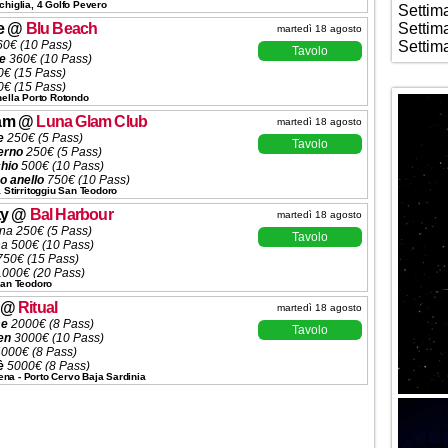
chiglia, 4 Golfo Pevero
Settim
e
@
Blu Beach
Settim
martedì 18 agosto
0€ (10 Pass)
Settim
Tavolo
e
360€ (10 Pass)
€ (15 Pass)
€ (15 Pass)
nella Porto Rotondo
€ (15 Pass)
lco
800€ (15 Pass)
am
@
Luna Glam Club
martedì 18 agosto
€ (13 Pass)
e
250€ (5 Pass)
ntrale
1200€ (15 Pass)
Tavolo
erno
250€ (5 Pass)
o
1500€ (13 Pass)
hio
500€ (10 Pass)
Pagante
2500€ (13 Pass)
o anello
750€ (10 Pass)
ni ✆ 3332434799
à Stirritoggiu San Teodoro
ondo anello
1000€ (10 Pass)
mo anello
1000€ (10 Pass)
ty
@
Bal Harbour
martedì 18 agosto
ni ✆ 3332434799
ina 250€ (5 Pass)
Tavolo
na 500€ (10 Pass)
750€ (15 Pass)
 1000€ (20 Pass)
San Teodoro
scelta da listino
ena Menù alla Carta
@
Ritual
martedì 18 agosto
ni ✆ 3332434799
se
2000€ (8 Pass)
Tavolo
en
3000€ (10 Pass)
000€ (8 Pass)
è
5000€ (8 Pass)
na - Porto Cervo Baja Sardinia
scelta da listino
ni ✆ 3332434799