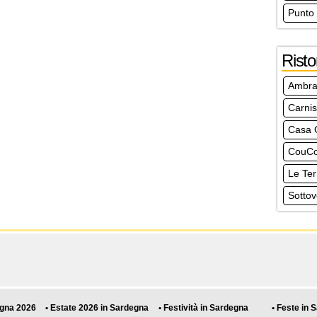
Punto
Risto
Ambra
Carni
Casa 
CouCo
Le Ter
Sottov
egna 2026
• Estate 2026 in Sardegna
• Festività in Sardegna
• Feste in 