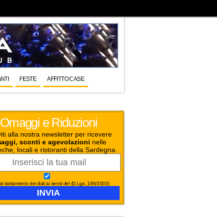
NTI
FESTE
AFFITTO CASE
Omaggi e Riduzioni
viti alla nostra newsletter per ricevere
aggi, sconti e agevolazioni
nelle
eche, locali e ristoranti della Sardegna.
l trattamento dei dati ai sensi del (D.Lgs. 196/2003)