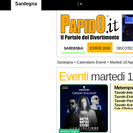
Sardegna
Select Language
▼
SARDEGNA
ESTATE 2026
DISCOTE
Sardegna
>
Calendario Eventi
> Martedi 18 Ag
Eventi
martedi 
Metemps
Tavolo Int
Tavolo Est
Tavolo Pis
Tavolo Ar
Cala d'Ambra
Tavolo Vip
Beverage a 
Prenotazio
Ambra Night