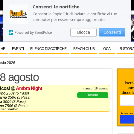
Consenti le norifiche
Consenti le norifiche
Consenti a PapidO.it di inviare le notifiche al tuo
Consenti a PapidO.it di inviare le notifiche al tuo
computer per essere sempre aggiornato
computer per essere sempre aggiornato
Blocca
Blocca
Consenti
Consenti
Powered by SendPulse
Powered by SendPulse
CHE
EVENTI
ELENCO DISCOTECHE
BEACH CLUB
LOCALI
RISTORA
osto 2026
18 agosto
Iscri
om
icosi
@
Ambra Night
martedì 18 agosto
discot
erno
250€ (5 Pass)
Tavolo
erno
250€ (5 Pass)
ta
500€ (8 Pass)
ena
750€ (8 Pass)
 San Teodoro
1000€ (10 Pass)
Autorizzo a
scelta da listino
ni ✆ 3332434799