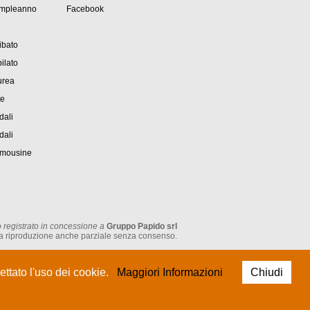
ompleanno
Facebook
ibato
ilato
urea
te
dali
dali
imousine
 registrato in concessione a
Gruppo Papido srl
tata la riproduzione anche parziale senza consenso.
P.IVA: IT 05474930962
ttato l'uso dei cookie.
Maggiori Informazioni
Chiudi