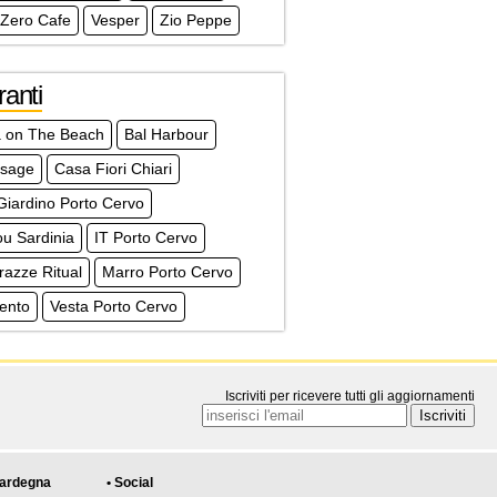
 Zero Cafe
Vesper
Zio Peppe
ranti
 on The Beach
Bal Harbour
ssage
Casa Fiori Chiari
Giardino Porto Cervo
u Sardinia
IT Porto Cervo
razze Ritual
Marro Porto Cervo
ento
Vesta Porto Cervo
Iscriviti per ricevere tutti gli aggiornamenti
Sardegna
• Social