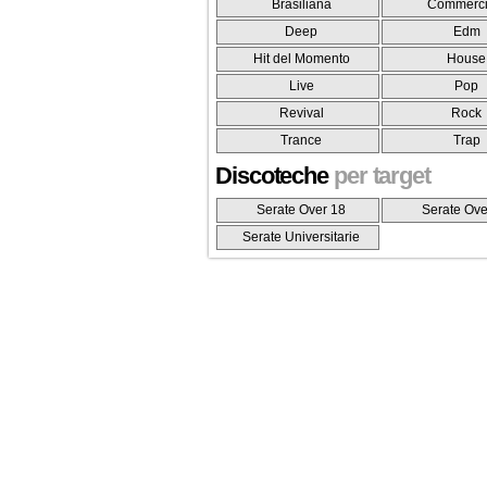
Brasiliana
Commerci
Deep
Edm
Hit del Momento
House
Live
Pop
Revival
Rock
Trance
Trap
Discoteche
per target
Serate Over 18
Serate Ove
Serate Universitarie