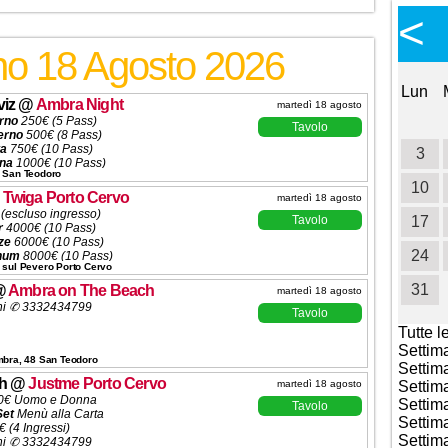
Calendario Eventi
<
<
>
Ottobre 2026
rno 18 Agosto 2026
Lun
Mar
Mer
Gio
Ven
Sab
Dom
Lun
viz
@
Ambra Night
martedì 18 agosto
1
2
3
4
erno
250€ (5 Pass)
Tavolo
erno
500€ (8 Pass)
ta
750€ (10 Pass)
5
6
7
8
9
10
11
3
ena
1000€ (10 Pass)
 San Teodoro
1500€ (10 Pass)
12
13
14
15
16
17
18
10
scelta da listino
@
Twiga Porto Cervo
martedì 18 agosto
ni ✆ 3332434799
(escluso ingresso)
19
20
21
22
23
Tavolo
24
25
17
r
4000€ (10 Pass)
ze
6000€ (10 Pass)
26
27
28
29
30
31
24
inum
8000€ (10 Pass)
 sul Pevero Porto Cervo
ooth
(da concordare)
ni ✆ 3332434799
31
@
Ambra on The Beach
martedì 18 agosto
ni ✆ 3332434799
Tavolo
Tutte l
Settim
mbra, 48 San Teodoro
Settim
h
@
Justme Porto Cervo
martedì 18 agosto
Settim
0€ Uomo e Donna
Settim
Tavolo
Set
Menù alla Carta
Settim
 (4 Ingressi)
Settim
ni ✆ 3332434799