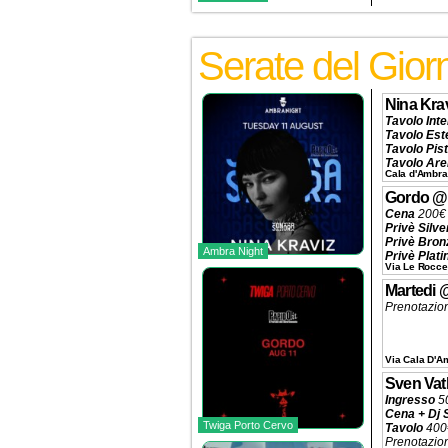
Serate del Gio
Nina Kra
Tavolo Int
Tavolo Est
Tavolo Pis
Tavolo Ar
Cala d'Ambra
Tavolo Vip
Beverage a 
Gordo
Prenotazio
Cena
200€ 
Privè Silve
Privè Bron
Ambra Night
Privè Plat
Via Le Rocce
Privè Dj B
Prenotazio
Martedi
Prenotazio
Via Cala D'A
Sven Vat
Ingresso
5
Cena + Dj 
Twiga Porto Cervo
Tavolo
400€
Prenotazio