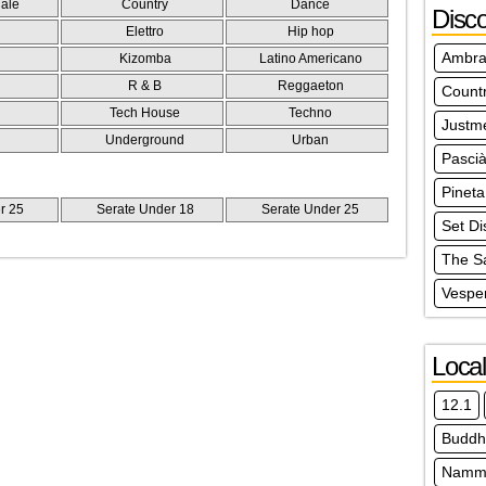
ale
Country
Dance
Disc
Elettro
Hip hop
Ambra
Kizomba
Latino Americano
R & B
Reggaeton
Count
Tech House
Techno
Justm
Underground
Urban
Pasci
Pineta
r 25
Serate Under 18
Serate Under 25
Set Di
The S
Vespe
Local
12.1
Buddh
Nammo