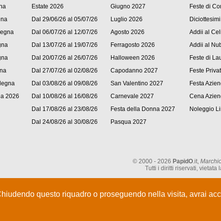
na
Estate 2026
Giugno 2027
Feste di C
gna
Dal 29/06/26 al 05/07/26
Luglio 2026
Diciottesimi
degna
Dal 06/07/26 al 12/07/26
Agosto 2026
Addii al Cel
gna
Dal 13/07/26 al 19/07/26
Ferragosto 2026
Addii al Nub
gna
Dal 20/07/26 al 26/07/26
Halloween 2026
Feste di La
gna
Dal 27/07/26 al 02/08/26
Capodanno 2027
Feste Priva
degna
Dal 03/08/26 al 09/08/26
San Valentino 2027
Festa Azien
na 2026
Dal 10/08/26 al 16/08/26
Carnevale 2027
Cena Azien
Dal 17/08/26 al 23/08/26
Festa della Donna 2027
Noleggio L
Dal 24/08/26 al 30/08/26
Pasqua 2027
© 2000 - 2026
PapidO
.it,
Marchio
Tutti i diritti riservati, vie
Chiudendo questo riquadro o proseguendo nella visita, avrai acce