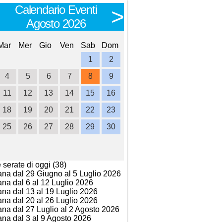
Calendario Eventi
Calendario E
<
>
Agosto 2026
Settembre 
Mar
Mer
Gio
Ven
Sab
Dom
Lun
Mar
Mer
Gio
Ve
1
2
1
2
3
4
4
5
6
7
8
9
7
8
9
10
1
11
12
13
14
15
16
14
15
16
17
1
18
19
20
21
22
23
21
22
23
24
2
25
26
27
28
29
30
28
29
30
e serate di oggi (38)
ana dal 29 Giugno al 5 Luglio 2026
ana dal 6 al 12 Luglio 2026
ana dal 13 al 19 Luglio 2026
ana dal 20 al 26 Luglio 2026
ana dal 27 Luglio al 2 Agosto 2026
ana dal 3 al 9 Agosto 2026