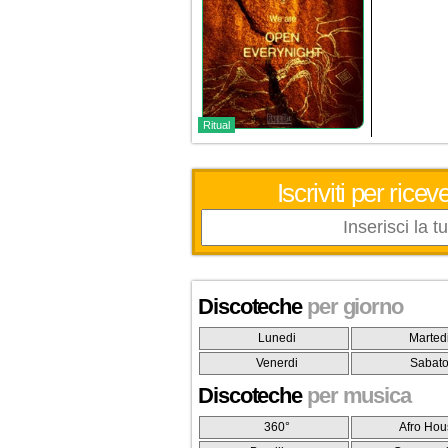
Ritual
Iscriviti per ric
Discoteche
per giorno
Lunedi
Marted
Venerdi
Sabat
Discoteche
per musica
360°
Afro Hou