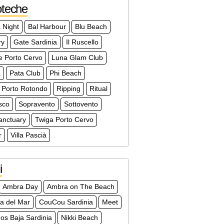
oteche
 Night
Bal Harbour
Blu Beach
ry
Gate Sardinia
Il Ruscello
e Porto Cervo
Luna Glam Club
à
Pata Club
Phi Beach
 Porto Rotondo
Ripping
Ritual
sco
Sopravento
Sottovento
anctuary
Twiga Porto Cervo
r
Villa Pascià
i
Ambra Day
Ambra on The Beach
a del Mar
CouCou Sardinia
Meet
s Baja Sardinia
Nikki Beach