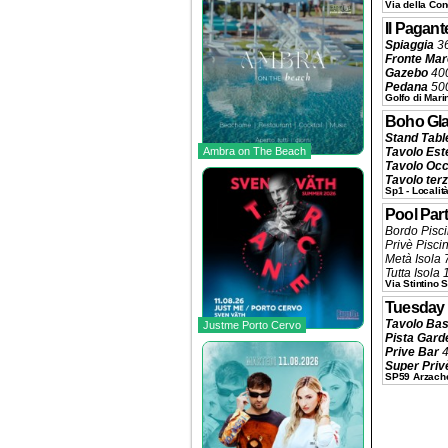
Via della Con
Il Pagant
Spiaggia
36
Fronte Mar
Gazebo
400
Pedana
500
Golfo di Mari
Lettone
600
Lettone Pa
Boho Gl
Pedana
800
Stand Tabl
Pedana Ce
Ambra on The Beach
Tavolo Est
Prive Palc
Tavolo Occ
Davanti Il 
Tavolo terz
Prenotazio
Sp1 - Localit
Tavolo sec
Tavolo pri
Pool Par
Prenotazio
Bordo Pisc
Privè Pisci
Metà Isola 
Tutta Isola
Via Stintino 
Beverage a 
Pranzo o C
Tuesday
Prenotazio
Tavolo Ba
Justme Porto Cervo
Pista Gard
Prive Bar
4
Super Priv
SP59 Arzache
Beverage a 
Prenotazio