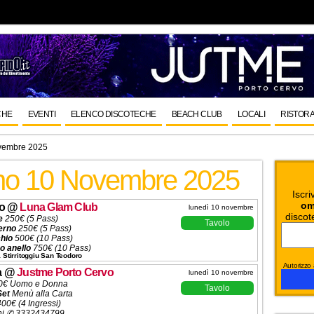
CHE
EVENTI
ELENCO DISCOTECHE
BEACH CLUB
LOCALI
RISTORA
vembre 2025
rno 10 Novembre 2025
Iscri
om
o
@
Luna Glam Club
lunedì 10 novembre
discot
e
250€ (5 Pass)
Tavolo
erno
250€ (5 Pass)
hio
500€ (10 Pass)
o anello
750€ (10 Pass)
à Stirritoggiu San Teodoro
ondo anello
1000€ (10 Pass)
Autorizzo a
mo anello
1000€ (10 Pass)
a
@
Justme Porto Cervo
lunedì 10 novembre
ni ✆ 3332434799
0€ Uomo e Donna
Tavolo
Set
Menù alla Carta
00€ (4 Ingressi)
ni ✆ 3332434799