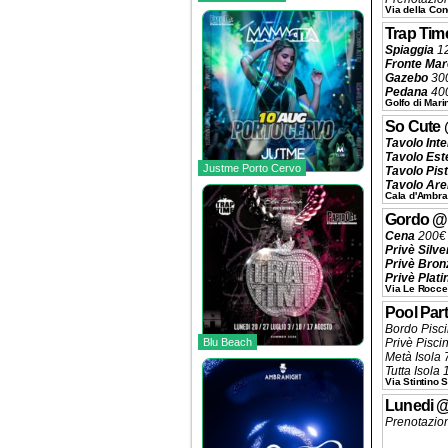
Via della Con
Trap Tim
Spiaggia
12
Fronte Mar
Gazebo
300
Pedana
400
Golfo di Mari
Prive Palc
Fronte Con
So Cute
Sotto Cons
Tavolo Int
Console
10
Tavolo Est
Beverage a 
Justme Porto Cervo
Tavolo Pis
Prenotazio
Tavolo Ar
Cala d'Ambra
Tavolo Vip
Beverage a 
Gordo
Prenotazio
Cena
200€ 
Privè Silve
Privè Bron
Privè Plat
Via Le Rocce
Privè Dj B
Prenotazio
Pool Par
Bordo Pisc
Blu Beach
Privè Pisci
Metà Isola 
Tutta Isola
Via Stintino 
Beverage a 
Pranzo o C
Lunedi
Prenotazio
Prenotazio