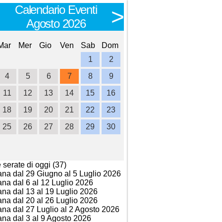
Calendario Eventi
Calendario E
<
>
Agosto 2026
Settembre 
Mar
Mer
Gio
Ven
Sab
Dom
Lun
Mar
Mer
Gio
Ve
1
2
1
2
3
4
4
5
6
7
8
9
7
8
9
10
1
11
12
13
14
15
16
14
15
16
17
1
18
19
20
21
22
23
21
22
23
24
2
25
26
27
28
29
30
28
29
30
e serate di oggi (37)
ana dal 29 Giugno al 5 Luglio 2026
ana dal 6 al 12 Luglio 2026
ana dal 13 al 19 Luglio 2026
ana dal 20 al 26 Luglio 2026
ana dal 27 Luglio al 2 Agosto 2026
ana dal 3 al 9 Agosto 2026