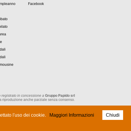
ompleanno
Facebook
ibato
ilato
urea
te
dali
dali
imousine
 registrato in concessione a
Gruppo Papido srl
tata la riproduzione anche parziale senza consenso.
P.IVA: IT 05474930962
ttato l'uso dei cookie.
Maggiori Informazioni
Chiudi