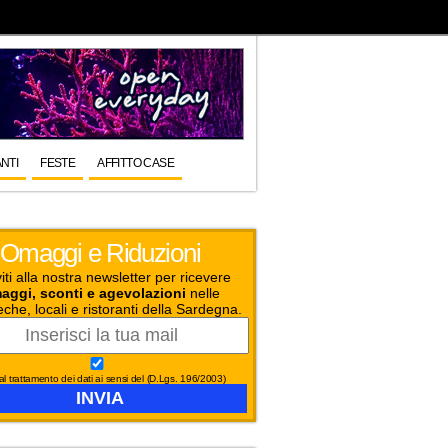
NTI
FESTE
AFFITTO CASE
Omaggi e Riduzioni
viti alla nostra newsletter per ricevere
aggi, sconti e agevolazioni
nelle
eche, locali e ristoranti della Sardegna.
l trattamento dei dati ai sensi del (D.Lgs. 196/2003)