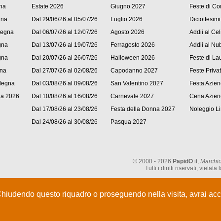
na
Estate 2026
Giugno 2027
Feste di C
gna
Dal 29/06/26 al 05/07/26
Luglio 2026
Diciottesimi
degna
Dal 06/07/26 al 12/07/26
Agosto 2026
Addii al Cel
gna
Dal 13/07/26 al 19/07/26
Ferragosto 2026
Addii al Nub
gna
Dal 20/07/26 al 26/07/26
Halloween 2026
Feste di La
gna
Dal 27/07/26 al 02/08/26
Capodanno 2027
Feste Priva
degna
Dal 03/08/26 al 09/08/26
San Valentino 2027
Festa Azien
na 2026
Dal 10/08/26 al 16/08/26
Carnevale 2027
Cena Azien
Dal 17/08/26 al 23/08/26
Festa della Donna 2027
Noleggio L
Dal 24/08/26 al 30/08/26
Pasqua 2027
© 2000 - 2026
PapidO
.it,
Marchio
Tutti i diritti riservati, vie
Chiudendo questo riquadro o proseguendo nella visita, avrai acce