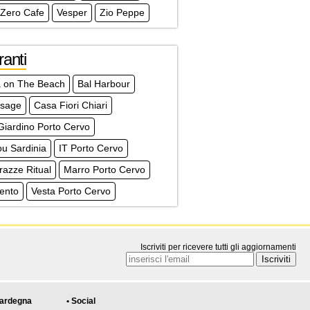
 Zero Cafe
Vesper
Zio Peppe
ranti
 on The Beach
Bal Harbour
ssage
Casa Fiori Chiari
Giardino Porto Cervo
u Sardinia
IT Porto Cervo
razze Ritual
Marro Porto Cervo
ento
Vesta Porto Cervo
Iscriviti per ricevere tutti gli aggiornamenti
Sardegna
• Social