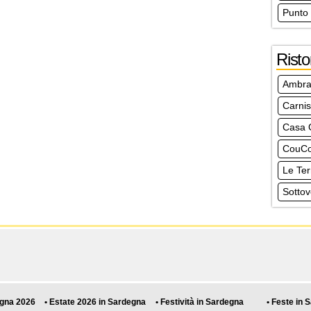
Punto
Risto
Ambra
Carni
Casa 
CouCo
Le Ter
Sottov
egna 2026
• Estate 2026 in Sardegna
• Festività in Sardegna
• Feste in 