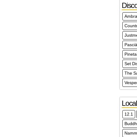
Disc
Ambra
Count
Justm
Pasci
Pineta
Set Di
The S
Vespe
Local
12.1
Buddh
Nammo