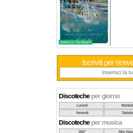
Ambra on The Beach
Iscriviti per ric
Discoteche
per giorno
Lunedi
Marted
Venerdi
Sabat
Discoteche
per musica
360°
Afro Hou