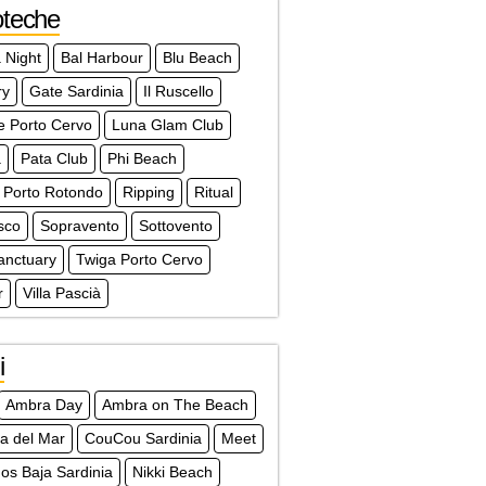
oteche
 Night
Bal Harbour
Blu Beach
ry
Gate Sardinia
Il Ruscello
e Porto Cervo
Luna Glam Club
à
Pata Club
Phi Beach
 Porto Rotondo
Ripping
Ritual
sco
Sopravento
Sottovento
anctuary
Twiga Porto Cervo
r
Villa Pascià
i
Ambra Day
Ambra on The Beach
a del Mar
CouCou Sardinia
Meet
s Baja Sardinia
Nikki Beach