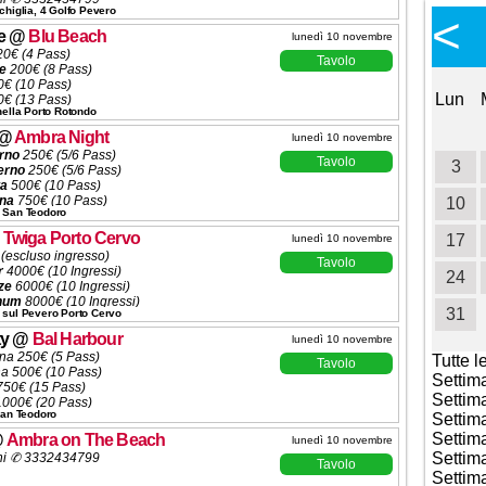
chiglia, 4 Golfo Pevero
Calendario Eventi
<
<
>
e
@
Blu Beach
lunedì 10 novembre
Ottobre 2026
0€ (4 Pass)
Tavolo
e
200€ (8 Pass)
€ (10 Pass)
Lun
Mar
Mer
Gio
Ven
Sab
Dom
Lun
€ (13 Pass)
nella Porto Rotondo
o
540€ (13 Pass)
1
2
3
4
sole
600€ (13 Pass)
@
Ambra Night
lunedì 10 novembre
ole
800€ (13 Pass)
erno
250€ (5/6 Pass)
00€ (13 Pass)
Tavolo
5
6
7
8
9
10
11
3
erno
250€ (5/6 Pass)
scelta da listino
ta
500€ (10 Pass)
ni ✆ 3332434799
ena
750€ (10 Pass)
12
13
14
15
16
17
18
10
 San Teodoro
1000€ (10 Pass)
scelta da listino
@
Twiga Porto Cervo
19
20
21
22
23
24
25
17
lunedì 10 novembre
ni ✆ 3332434799
(escluso ingresso)
Tavolo
r
4000€ (10 Ingressi)
26
27
28
29
30
31
24
ze
6000€ (10 Ingressi)
inum
8000€ (10 Ingressi)
31
 sul Pevero Porto Cervo
ooth
(da concordare)
ni ✆ 3332434799
ty
@
Bal Harbour
lunedì 10 novembre
ina 250€ (5 Pass)
Tutte l
Tavolo
na 500€ (10 Pass)
Settim
750€ (15 Pass)
Settim
 1000€ (20 Pass)
San Teodoro
scelta da listino
Settim
ena Menù alla Carta
Settim
@
Ambra on The Beach
lunedì 10 novembre
ni ✆ 3332434799
Settim
ni ✆ 3332434799
Tavolo
Settim