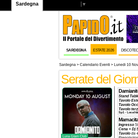
Sardegna
Select Language
▼
SARDEGNA
ESTATE 2026
DISCOTE
Sardegna
>
Calendario Eventi
> Lunedi 10 No
Serate del Gio
Damianit
Stand Tabl
Tavolo Est
Tavolo Occ
Tavolo terz
Sp1 - Localit
Tavolo sec
Tavolo pri
Mamacit
Prenotazio
Ingresso
5
Cena + Dj 
Tavolo
da 4
Luna Glam Club
Prenotazio