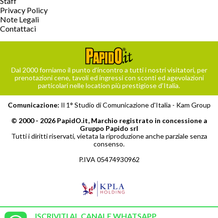
Staff
Privacy Policy
Note Legali
Contattaci
Dal 2000 forniamo il punto d’incontro a tutti i nostri visitatori, per
prenotazioni cene, tavoli ed ingressi con sconti ed agevolazioni
particolari nelle location più prestigiose d’Italia.
Comunicazione:
Il 1° Studio di Comunicazione d'Italia -
Kam Group
© 2000 - 2026 PapidO.it, Marchio registrato in concessione a
Gruppo Papido srl
Tutti i diritti riservati, vietata la riproduzione anche parziale senza
consenso.
P.IVA 05474930962
ISCRIVITI AL CANALE WHATSAPP