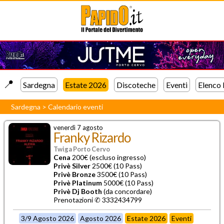
📍️
Sardegna
Estate 2026
Discoteche
Eventi
Elenco
Sardegna
>
Calendario eventi
venerdì 7 agosto
Franky Rizardo
Twiga Porto Cervo
Cena
200€ (escluso ingresso)
Privè Silver
2500€ (10 Pass)
Privè Bronze
3500€ (10 Pass)
Privè Platinum
5000€ (10 Pass)
Privè Dj Booth
(da concordare)
Prenotazioni ✆ 3332434799
3/9 Agosto 2026
Agosto 2026
Estate 2026
Eventi