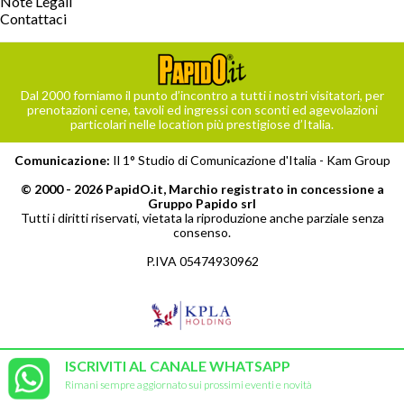
Note Legali
Contattaci
Dal 2000 forniamo il punto d’incontro a tutti i nostri visitatori, per
prenotazioni cene, tavoli ed ingressi con sconti ed agevolazioni
particolari nelle location più prestigiose d’Italia.
Comunicazione:
Il 1° Studio di Comunicazione d'Italia -
Kam Group
© 2000 - 2026 PapidO.it, Marchio registrato in concessione a
Gruppo Papido srl
Tutti i diritti riservati, vietata la riproduzione anche parziale senza
consenso.
P.IVA 05474930962
ISCRIVITI AL CANALE WHATSAPP
Rimani sempre aggiornato sui prossimi eventi e novità