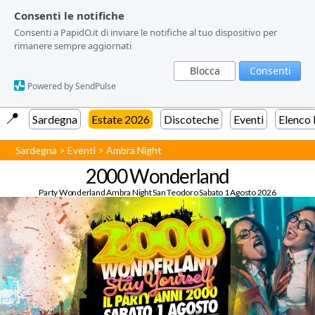
Consenti le notifiche
Consenti le notifiche
Consenti a PapidO.it di inviare le notifiche al tuo dispositivo per
Consenti a PapidO.it di inviare le notifiche al tuo dispositivo per
rimanere sempre aggiornati
rimanere sempre aggiornati
Blocca
Blocca
Consenti
Consenti
Powered by SendPulse
Powered by SendPulse
📍️
Sardegna
Estate 2026
Discoteche
Eventi
Elenco
Sardegna
>
Eventi
>
Ambra Night
2000 Wonderland
Party Wonderland Ambra Night San Teodoro Sabato 1 Agosto 2026