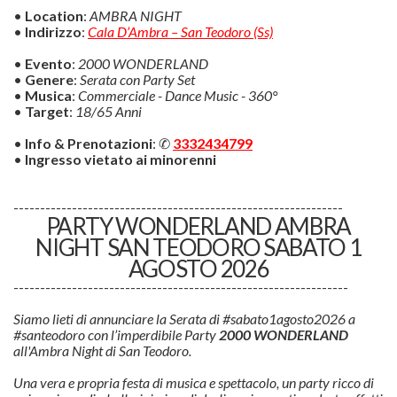
•
Location
:
AMBRA NIGHT
•
Indirizzo
:
Cala D’Ambra – San Teodoro (Ss)
•
Evento
:
2000 WONDERLAND
•
Genere
:
Serata con Party Set
•
Musica
:
Commerciale - Dance Music - 360°
•
Target
:
18/65 Anni
•
Info & Prenotazioni
: ✆
3332434799
•
Ingresso vietato ai minorenni
--------------------------------------------------------------
PARTY WONDERLAND AMBRA
NIGHT SAN TEODORO SABATO 1
AGOSTO 2026
---------------------------------------------------------------
Siamo lieti di annunciare la Serata di #sabato1agosto2026 a
#santeodoro con l’imperdibile Party
2000 WONDERLAND
all'Ambra Night di San Teodoro.
Una vera e propria festa di musica e spettacolo, un party ricco di