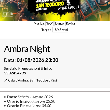
Musica:
360°
Dance
Revival
Target:
18/65 Anni
Ambra Night
Data:
01/08/2026 23:30
Servizio Prenotazioni & Info:
📍️
Cala d'Ambra,
San Teodoro
(Ss)
•
Data
:
Sabato 1 Agosto 2026
•
Orario Inizio
:
dalle ore 23.30
•
Orario Fine
:
alle ore 05.00