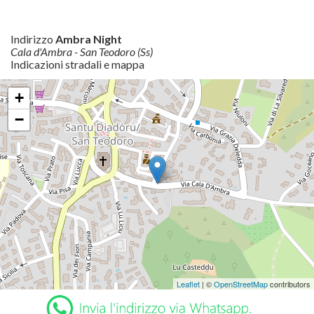
Indirizzo
Ambra Night
Cala d'Ambra - San Teodoro (Ss)
Indicazioni stradali e mappa
+
−
Leaflet
| ©
OpenStreetMap
contributors