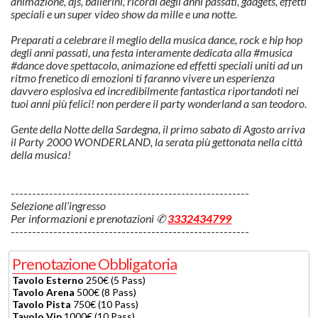
animazione, djs, ballerini, ricordi degli anni passati, gadgets, effetti
speciali e un super video show da mille e una notte.
Preparati a celebrare il meglio della musica dance, rock e hip hop
degli anni passati, una festa interamente dedicata alla #musica
#dance dove spettacolo, animazione ed effetti speciali uniti ad un
ritmo frenetico di emozioni ti faranno vivere un esperienza
davvero esplosiva ed incredibilmente fantastica riportandoti nei
tuoi anni più felici! non perdere il party wonderland a san teodoro.
Gente della Notte della Sardegna, il primo sabato di Agosto arriva
il Party 2000 WONDERLAND, la serata più gettonata nella città
della musica!
--------------------------------------------------------
Selezione all’ingresso
Per informazioni e prenotazioni ✆
3332434799
--------------------------------------------------------
Prenotazione Obbligatoria
Tavolo Esterno
250€ (5 Pass)
Tavolo Arena
500€ (8 Pass)
Tavolo Pista
750€ (10 Pass)
Tavolo Vip
1000€ (10 Pass)