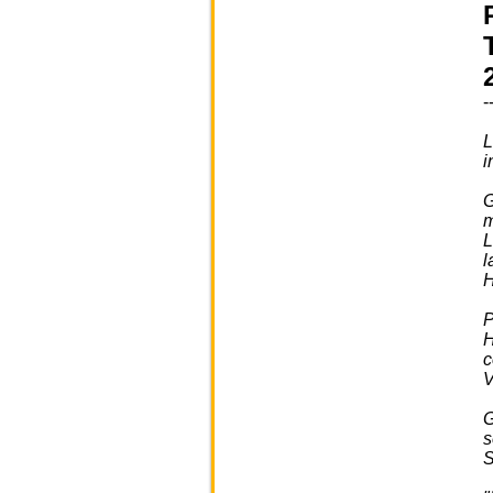
-
L
i
G
m
L
l
H
P
H
c
V
G
s
S