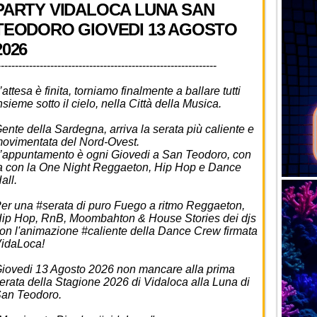
PARTY VIDALOCA LUNA SAN
TEODORO GIOVEDI 13 AGOSTO
2026
--------------------------------------------------------------
’attesa è finita, torniamo finalmente a ballare tutti
nsieme sotto il cielo, nella Città della Musica.
ente della Sardegna, arriva la serata più caliente e
ovimentata del Nord-Ovest.
’appuntamento è ogni Giovedi a San Teodoro, con
a con la One Night Reggaeton, Hip Hop e Dance
all.
er una #serata di puro Fuego a ritmo Reggaeton,
ip Hop, RnB, Moombahton & House Stories dei djs
on l'animazione #caliente della Dance Crew firmata
idaLoca!
iovedi 13 Agosto 2026 non mancare alla prima
erata della Stagione 2026 di Vidaloca alla Luna di
an Teodoro.