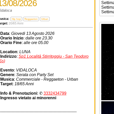
13/08/2026
Settim
Settim
idaloca
Settim
usica:
Hip hop
Reggaeton
Urban
arget:
20/65 Anni
•
Data
:
Giovedi 13 Agosto 2026
•
Orario Inizio
:
dalle ore 23.30
•
Orario Fine
:
alle ore 05.00
•
Location
:
LUNA
•
Indirizzo
:
Sp1 Località Stirritoggiu - San Teodoro
Ss)
•
Evento
:
VIDALOCA
•
Genere
:
Serata con Party Set
•
Musica
:
Commerciale - Reggaeton - Urban
•
Target
:
18/65 Anni
•
Info & Prenotazioni
: ✆
3332434799
•
Ingresso vietato ai minorenni
-------------------------------------------------------------