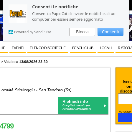
Consenti le norifiche
Consenti le norifiche
Consenti a PapidO.it di inviare le notifiche al tuo
Consenti a PapidO.it di inviare le notifiche al tuo
computer per essere sempre aggiornato
computer per essere sempre aggiornato
Blocca
Blocca
Consenti
Consenti
Powered by SendPulse
Powered by SendPulse
CHE
EVENTI
ELENCO DISCOTECHE
BEACH CLUB
LOCALI
RISTORA
b
> Vidaloca
13/08/2026 23:30
Iscri
om
Località Stirritoggiu - San Teodoro (Ss)
discot
Richiedi info
Compila il modulo per
richiedere informazioni
Autorizzo a
4799