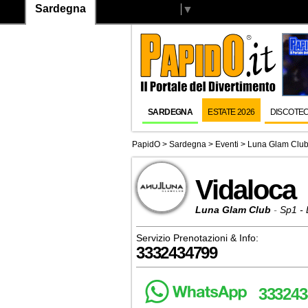
Sardegna
Select Language
▼
SARDEGNA
ESTATE 2026
DISCOTE
PapidO
>
Sardegna
>
Eventi
>
Luna Glam Clu
Vidaloca
Luna Glam Club
-
Sp1 - 
Servizio Prenotazioni & Info:
3332434799
333243