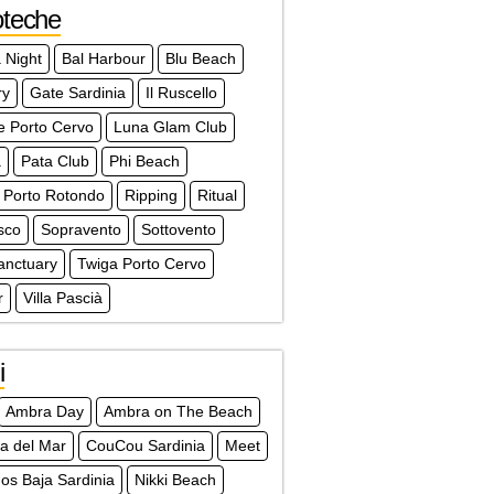
oteche
 Night
Bal Harbour
Blu Beach
ry
Gate Sardinia
Il Ruscello
e Porto Cervo
Luna Glam Club
à
Pata Club
Phi Beach
 Porto Rotondo
Ripping
Ritual
sco
Sopravento
Sottovento
anctuary
Twiga Porto Cervo
r
Villa Pascià
i
Ambra Day
Ambra on The Beach
a del Mar
CouCou Sardinia
Meet
s Baja Sardinia
Nikki Beach