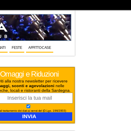
NTI
FESTE
AFFITTO CASE
Omaggi e Riduzioni
viti alla nostra newsletter per ricevere
aggi, sconti e agevolazioni
nelle
eche, locali e ristoranti della Sardegna.
l trattamento dei dati ai sensi del (D.Lgs. 196/2003)