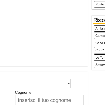
Punto
Risto
Ambra
Carni
Casa 
CouCo
Le Ter
Sottov
Cognome