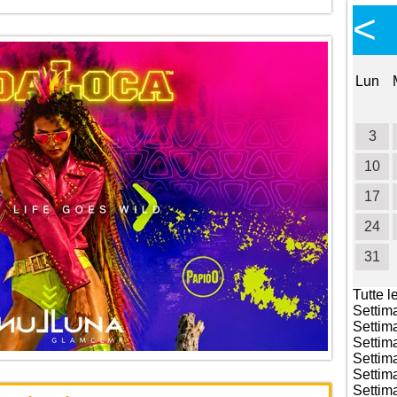
Calendario Eventi
<
<
>
Ottobre 2026
Lun
Mar
Mer
Gio
Ven
Sab
Dom
Lun
1
2
3
4
5
6
7
8
9
10
11
3
12
13
14
15
16
17
18
10
19
20
21
22
23
24
25
17
26
27
28
29
30
31
24
31
Tutte l
Settim
Settim
Settim
Settim
Settim
Settim