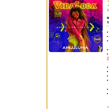
V
M
T
(
-