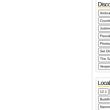
Disc
Ambra
Count
Justm
Pasci
Pineta
Set Di
The S
Vespe
Local
12.1
Buddh
Nammo