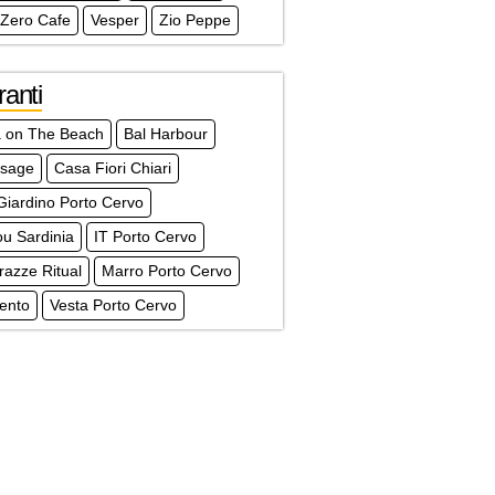
 Zero Cafe
Vesper
Zio Peppe
ranti
 on The Beach
Bal Harbour
ssage
Casa Fiori Chiari
Giardino Porto Cervo
u Sardinia
IT Porto Cervo
razze Ritual
Marro Porto Cervo
ento
Vesta Porto Cervo