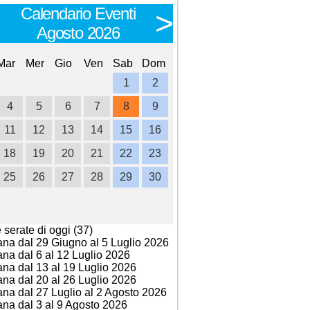
Calendario Eventi
Calendario E
<
>
Agosto 2026
Settembre 
Mar
Mer
Gio
Ven
Sab
Dom
Lun
Mar
Mer
Gio
Ve
1
2
1
2
3
4
4
5
6
7
8
9
7
8
9
10
1
11
12
13
14
15
16
14
15
16
17
1
18
19
20
21
22
23
21
22
23
24
2
25
26
27
28
29
30
28
29
30
e serate di oggi (37)
ana dal 29 Giugno al 5 Luglio 2026
ana dal 6 al 12 Luglio 2026
ana dal 13 al 19 Luglio 2026
ana dal 20 al 26 Luglio 2026
ana dal 27 Luglio al 2 Agosto 2026
ana dal 3 al 9 Agosto 2026