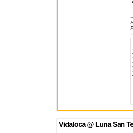
"
-
S
P
-
Vidaloca @ Luna San Te