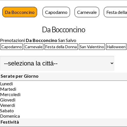
Da Bocconcino
Capodanno
Carnevale
Festa dell
Da Bocconcino
Prenotazioni
Da Bocconcino
San Salvo
Capodanno
Carnevale
Festa della Donna
San Valentino
Halloween
Serate per Giorno
Lunedì
Martedì
Mercoledì
Giovedì
Venerdì
Sabato
Domenica
Festività