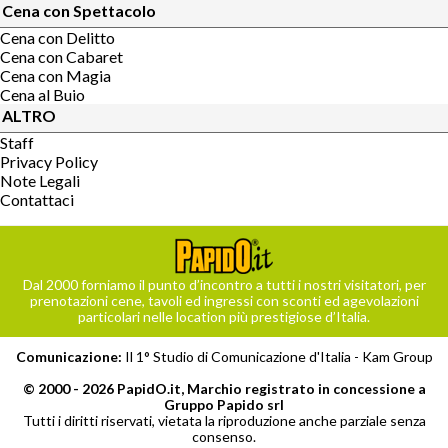
Cena con Spettacolo
Cena con Delitto
Cena con Cabaret
Cena con Magia
Cena al Buio
ALTRO
Staff
Privacy Policy
Note Legali
Contattaci
Dal 2000 forniamo il punto d’incontro a tutti i nostri visitatori, per
prenotazioni cene, tavoli ed ingressi con sconti ed agevolazioni
particolari nelle location più prestigiose d’Italia.
Comunicazione:
Il 1° Studio di Comunicazione d'Italia -
Kam Group
© 2000 - 2026 PapidO.it, Marchio registrato in concessione a
Gruppo Papido srl
Tutti i diritti riservati, vietata la riproduzione anche parziale senza
consenso.