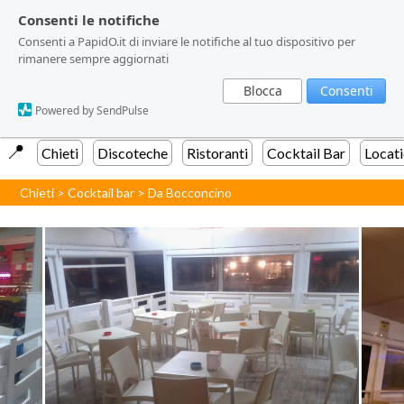
Consenti le notifiche
Consenti le notifiche
Consenti a PapidO.it di inviare le notifiche al tuo dispositivo per
Consenti a PapidO.it di inviare le notifiche al tuo dispositivo per
rimanere sempre aggiornati
rimanere sempre aggiornati
Blocca
Blocca
Consenti
Consenti
Powered by SendPulse
Powered by SendPulse
📍️
Chieti
Discoteche
Ristoranti
Cocktail Bar
Locat
Chieti
>
Cocktail bar
>
Da Bocconcino