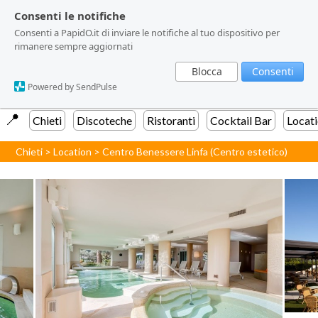
Consenti le notifiche
Consenti le notifiche
Consenti a PapidO.it di inviare le notifiche al tuo dispositivo per
Consenti a PapidO.it di inviare le notifiche al tuo dispositivo per
rimanere sempre aggiornati
rimanere sempre aggiornati
Blocca
Blocca
Consenti
Consenti
Powered by SendPulse
Powered by SendPulse
📍️
Chieti
Discoteche
Ristoranti
Cocktail Bar
Locat
Chieti
>
Location
>
Centro Benessere Linfa (Centro estetico)