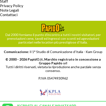
Staff
Privacy Policy
Note Legali
Contattaci
Dal 2000 forniamo il punto d’incontro a tutti i nostri visitatori, per
prenotazioni cene, tavoli ed ingressi con sconti ed agevolazioni
particolari nelle location più prestigiose d’Italia.
Comunicazione:
Il 1° Studio di Comunicazione d'Italia -
Kam Group
© 2000 - 2026 PapidO.it, Marchio registrato in concessione a
Gruppo Papido srl
Tutti i diritti riservati, vietata la riproduzione anche parziale senza
consenso.
P.IVA 05474930962
ISCRIVITI AL CANALE WHATSAPP