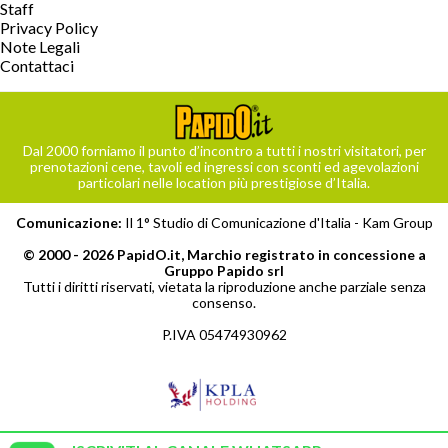
Staff
Privacy Policy
Note Legali
Contattaci
Dal 2000 forniamo il punto d’incontro a tutti i nostri visitatori, per
prenotazioni cene, tavoli ed ingressi con sconti ed agevolazioni
particolari nelle location più prestigiose d’Italia.
Comunicazione:
Il 1° Studio di Comunicazione d'Italia -
Kam Group
© 2000 - 2026 PapidO.it, Marchio registrato in concessione a
Gruppo Papido srl
Tutti i diritti riservati, vietata la riproduzione anche parziale senza
consenso.
P.IVA 05474930962