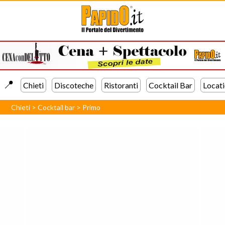
📍️
Chieti
Discoteche
Ristoranti
Cocktail Bar
Locat
Chieti
>
Cocktail bar
>
Primo