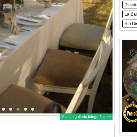
Discot
La Bal
Rio Di
Vai alla galleria fotografica >>