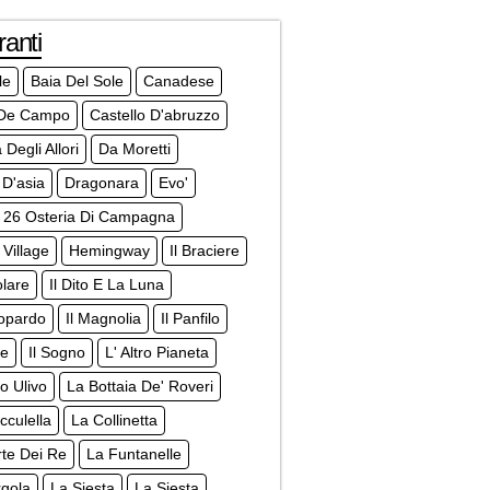
ranti
le
Baia Del Sole
Canadese
De Campo
Castello D'abruzzo
 Degli Allori
Da Moretti
D'asia
Dragonara
Evo'
 26 Osteria Di Campagna
Village
Hemingway
Il Braciere
olare
Il Dito E La Luna
topardo
Il Magnolia
Il Panfilo
ce
Il Sogno
L' Altro Pianeta
co Ulivo
La Bottaia De' Roveri
cculella
La Collinetta
te Dei Re
La Funtanelle
rgola
La Siesta
La Siesta