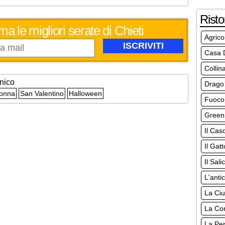
Risto
ma le migliori serate di Chieti
Agrico
Casa 
Collina
nico
Drago 
Donna
San Valentino
Halloween
Fuoco
Green 
Il Cas
Il Gat
Il Sali
L'anti
La Ciu
La Cor
La Pe