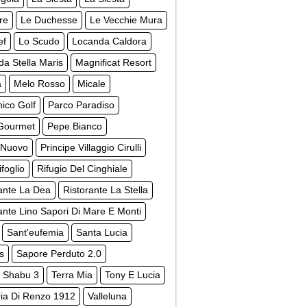
re
Le Duchesse
Le Vecchie Mura
ef
Lo Scudo
Locanda Caldora
a Stella Maris
Magnificat Resort
a
Melo Rosso
Micale
nico Golf
Parco Paradiso
 Gourmet
Pepe Bianco
 Nuovo
Principe Villaggio Cirulli
foglio
Rifugio Del Cinghiale
ante La Dea
Ristorante La Stella
ante Lino Sapori Di Mare E Monti
Sant'eufemia
Santa Lucia
s
Sapore Perduto 2.0
 Shabu 3
Terra Mia
Tony E Lucia
ria Di Renzo 1912
Valleluna