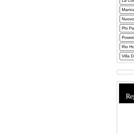
La Col
Marin
Nuovo
Phi Pa
Posei
Rio Ho
Villa D