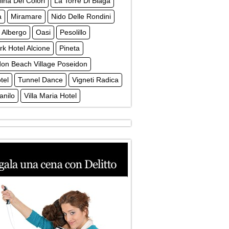
lina Dei Colori
La Torre Di Blaga
a
Miramare
Nido Delle Rondini
 Albergo
Oasi
Pesolillo
rk Hotel Alcione
Pineta
don Beach Village Poseidon
tel
Tunnel Dance
Vigneti Radica
anilo
Villa Maria Hotel