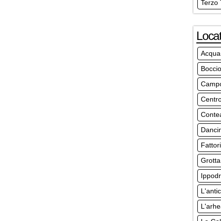
Terzo
Locat
Acqua
Bocci
Campo
Centro
Conte
Danci
Fattori
Grott
Ippod
L'anti
L'arhe