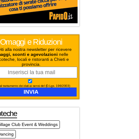
Omaggi e Riduzioni
viti alla nostra newsletter per ricevere
aggi, sconti e agevolazioni
nelle
coteche, locali e ristoranti a Chieti e
provincia.
l trattamento dei dati ai sensi del (D.Lgs. 196/2003)
oteche
illage Club Event & Weddings
Dancing