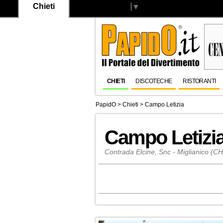
Chieti
Select Language
▼
CHIETI
DISCOTECHE
RISTORANTI
PapidO
>
Chieti
>
Campo Letizia
Campo Letizi
Contrada Elcine, Snc - Miglianico (CH