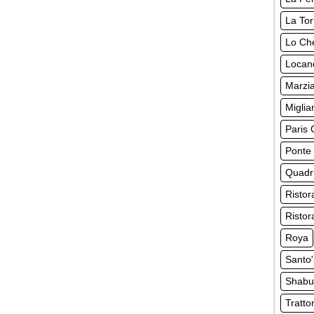
La Tor
Lo Ch
Locand
Marzi
Miglia
Paris
Ponte
Quadri
Ristor
Ristor
Roya
Santo'
Shabu
Tratto