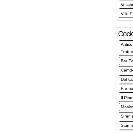
Vecchi
Villa F
Cockt
Antico
Tratto
Bar Fe
Camd
Dal Ci
Farmac
Il Pino
Mosley
Siren'
Stamm