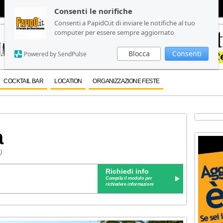
Consenti le norifiche
Consenti le norifiche
Consenti a PapidO.it di inviare le notifiche al tuo
Consenti a PapidO.it di inviare le notifiche al tuo
computer per essere sempre aggiornato
computer per essere sempre aggiornato
Blocca
Blocca
Consenti
Consenti
Powered by SendPulse
Powered by SendPulse
COCKTAIL BAR
LOCATION
ORGANIZZAZIONE FESTE
a
)
Richiedi info
Compila il modulo per
richiedere informazioni