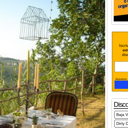
Iscri
om
dis
Autorizzo a
Disc
Baja V
Dirty 