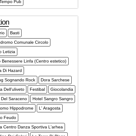
 Tempo Pub
ion
rio
Basti
odromo Comunale Circolo
 Letizia
 Benessere Linfa (Centro estetico)
a Di Hazard
ng Sognando Rock
Dora Sarchese
a Dell'uliveto
Festibal
Giocolandia
a Del Saraceno
Hotel Sangro Sangro
romo Hippodrome
L' Aragosta
co Feudo
a Centro Danza Sportiva L'arhea