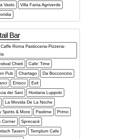
a Vasto
Villa Fania Agriverde
loridia
ail Bar
 Caffe Roma Pasticceria-Pizzeria-
ria
stival Chieti
Cafe' Time
en Pub
Chartago
Da Bocconcino
anci
Enisco
Exit
ia dei Sani
Hostaria Luppolo
La Movida De La Noche
 Spirits & More
Pastime
Primo
s Corner
Sprecacè
tisch Tavern
Templum Cafe