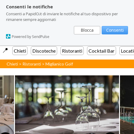
Consenti le notifiche
Consenti le notifiche
Consenti a PapidO.it di inviare le notifiche al tuo dispositivo per
Consenti a PapidO.it di inviare le notifiche al tuo dispositivo per
rimanere sempre aggiornati
rimanere sempre aggiornati
Blocca
Blocca
Consenti
Consenti
Powered by SendPulse
Powered by SendPulse
📍️
Chieti
Discoteche
Ristoranti
Cocktail Bar
Locat
Chieti
>
Ristoranti
>
Miglianico Golf