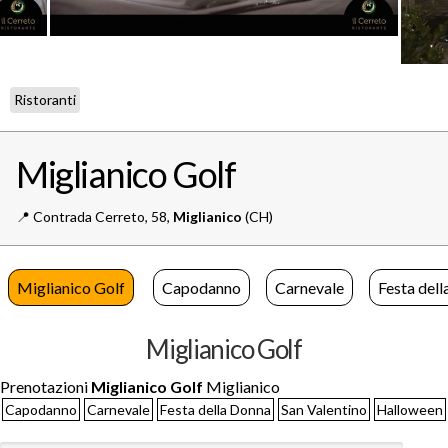
Ristoranti
Miglianico Golf
📍️
Contrada Cerreto, 58,
Miglianico
(CH)
Miglianico Golf
Capodanno
Carnevale
Festa del
Miglianico Golf
Prenotazioni
Miglianico Golf
Miglianico
Capodanno
Carnevale
Festa della Donna
San Valentino
Halloween