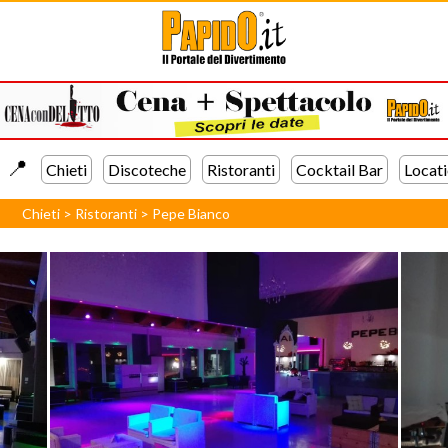
📍️
Chieti
Discoteche
Ristoranti
Cocktail Bar
Locat
Chieti
>
Ristoranti
>
Pepe Bianco