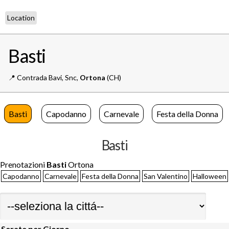
Location
Basti
📍️
Contrada Bavi, Snc,
Ortona
(CH)
Basti
Capodanno
Carnevale
Festa della Donna
Basti
Prenotazioni
Basti
Ortona
Capodanno
Carnevale
Festa della Donna
San Valentino
Halloween
Serate per Giorno