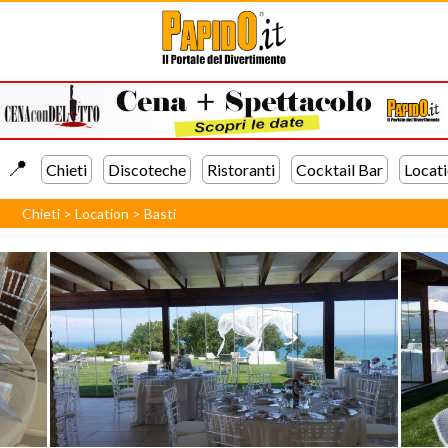
📍️
Chieti
Discoteche
Ristoranti
Cocktail Bar
Locat
Chieti
>
Location
>
Basti