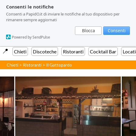
Consenti le notifiche
Consenti le notifiche
Consenti a PapidO.it di inviare le notifiche al tuo dispositivo per
Consenti a PapidO.it di inviare le notifiche al tuo dispositivo per
rimanere sempre aggiornati
rimanere sempre aggiornati
Blocca
Blocca
Consenti
Consenti
Powered by SendPulse
Powered by SendPulse
📍️
Chieti
Discoteche
Ristoranti
Cocktail Bar
Locat
Chieti
>
Ristoranti
>
Il Gattopardo