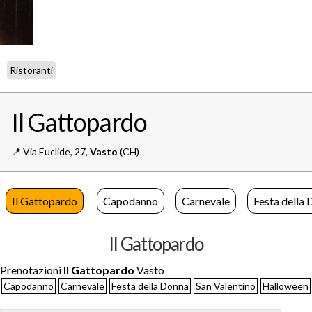
Ristoranti
Il Gattopardo
📍️
Via Euclide, 27,
Vasto
(CH)
Il Gattopardo
Capodanno
Carnevale
Festa della
Il Gattopardo
Prenotazioni
Il Gattopardo
Vasto
Capodanno
Carnevale
Festa della Donna
San Valentino
Halloween