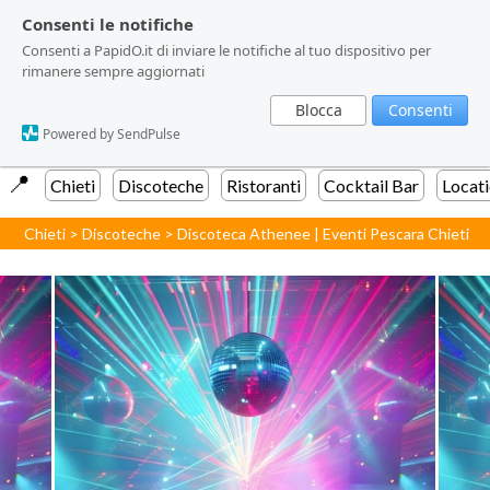
Consenti le notifiche
Consenti le notifiche
Consenti a PapidO.it di inviare le notifiche al tuo dispositivo per
Consenti a PapidO.it di inviare le notifiche al tuo dispositivo per
rimanere sempre aggiornati
rimanere sempre aggiornati
Blocca
Blocca
Consenti
Consenti
Powered by SendPulse
Powered by SendPulse
📍️
Chieti
Discoteche
Ristoranti
Cocktail Bar
Locat
Chieti
>
Discoteche
>
Discoteca Athenee | Eventi Pescara Chieti