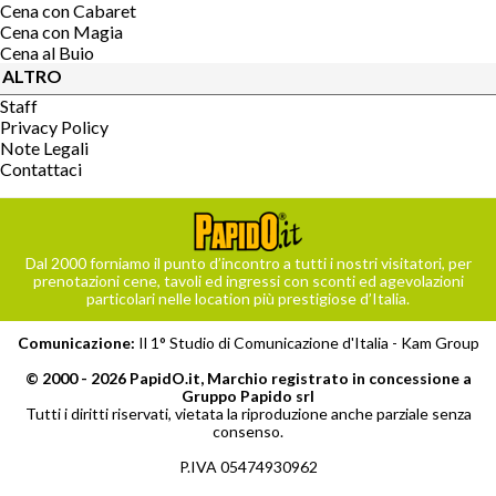
Cena con Cabaret
Cena con Magia
Cena al Buio
ALTRO
Staff
Privacy Policy
Note Legali
Contattaci
Dal 2000 forniamo il punto d’incontro a tutti i nostri visitatori, per
prenotazioni cene, tavoli ed ingressi con sconti ed agevolazioni
particolari nelle location più prestigiose d’Italia.
Comunicazione:
Il 1° Studio di Comunicazione d'Italia -
Kam Group
© 2000 - 2026 PapidO.it, Marchio registrato in concessione a
Gruppo Papido srl
Tutti i diritti riservati, vietata la riproduzione anche parziale senza
consenso.
P.IVA 05474930962