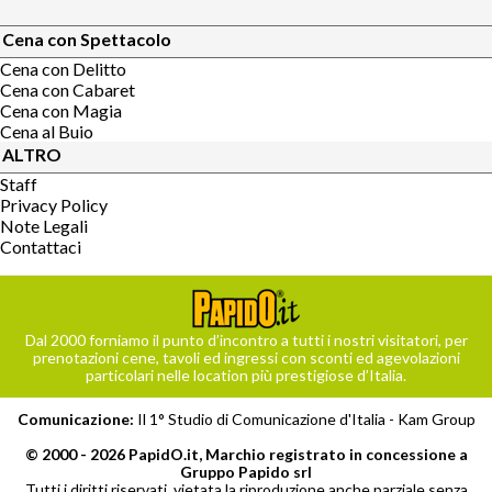
Cena con Spettacolo
Cena con Delitto
Cena con Cabaret
Cena con Magia
Cena al Buio
ALTRO
Staff
Privacy Policy
Note Legali
Contattaci
Dal 2000 forniamo il punto d’incontro a tutti i nostri visitatori, per
prenotazioni cene, tavoli ed ingressi con sconti ed agevolazioni
particolari nelle location più prestigiose d’Italia.
Comunicazione:
Il 1° Studio di Comunicazione d'Italia -
Kam Group
© 2000 - 2026 PapidO.it, Marchio registrato in concessione a
Gruppo Papido srl
Tutti i diritti riservati, vietata la riproduzione anche parziale senza