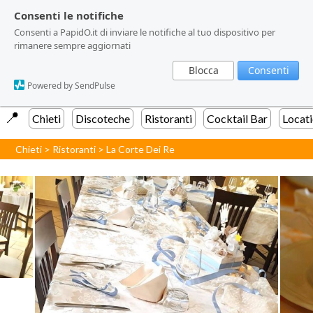
Consenti le notifiche
Consenti le notifiche
Consenti a PapidO.it di inviare le notifiche al tuo dispositivo per
Consenti a PapidO.it di inviare le notifiche al tuo dispositivo per
rimanere sempre aggiornati
rimanere sempre aggiornati
Blocca
Blocca
Consenti
Consenti
Powered by SendPulse
Powered by SendPulse
📍️
Chieti
Discoteche
Ristoranti
Cocktail Bar
Locat
Chieti
>
Ristoranti
>
La Corte Dei Re