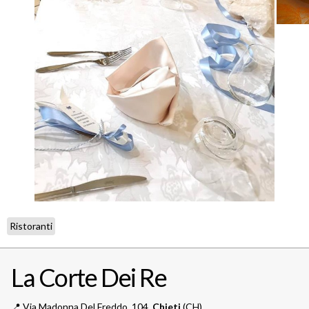
Ristoranti
La Corte Dei Re
📍️
Via Madonna Del Freddo, 104,
Chieti
(CH)