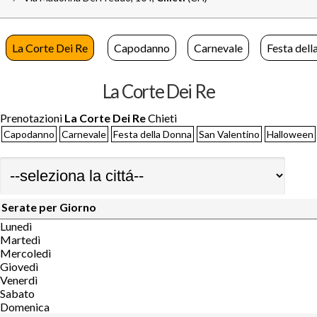
La Corte Dei Re
Capodanno
Carnevale
Festa del
La Corte Dei Re
Prenotazioni
La Corte Dei Re
Chieti
Capodanno
Carnevale
Festa della Donna
San Valentino
Halloween
Serate per Giorno
Lunedì
Martedì
Mercoledì
Giovedì
Venerdì
Sabato
Domenica