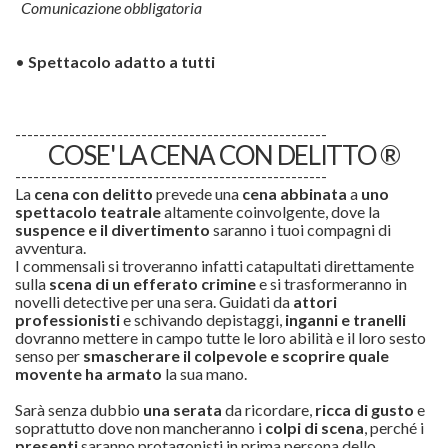
Comunicazione obbligatoria
•
Spettacolo adatto a tutti
----------------------------------------------------
COSE' LA CENA CON DELITTO ®
----------------------------------------------------
La
cena con delitto
prevede una
cena abbinata
a
uno
spettacolo teatrale
altamente coinvolgente, dove la
suspence e il divertimento
saranno i tuoi compagni di
avventura.
I commensali si troveranno infatti catapultati direttamente
sulla
scena di un efferato
crimine
e si trasformeranno in
novelli detective per una sera. Guidati da
attori
professionisti
e schivando depistaggi,
inganni e tranelli
dovranno mettere in campo tutte le loro abilità e il loro sesto
senso per
smascherare il colpevole e scoprire quale
movente ha armato
la sua mano.
Sarà senza dubbio
una serata
da ricordare,
ricca di gusto
e
soprattutto dove non mancheranno i
colpi di scena
, perché i
presenti
saranno protagonisti in prima persona dello