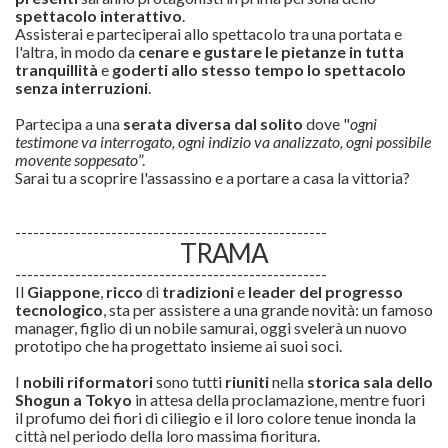
spettacolo interattivo
.
Assisterai e parteciperai allo spettacolo tra una portata e
l'altra, in modo da
cenare e gustare le pietanze in tutta
tranquillità
e
goderti allo stesso tempo lo spettacolo
senza interruzioni
.
Partecipa a una
serata diversa dal solito
dove "
ogni
testimone va interrogato, ogni indizio va analizzato, ogni possibile
movente soppesato
”.
Sarai tu a scoprire l'assassino e a portare a casa la vittoria?
----------------------------------------------------
TRAMA
----------------------------------------------------
Il
Giappone
,
ricco
di
tradizioni
e
leader del progresso
tecnologico
, sta per assistere a una grande novità: un famoso
manager, figlio di un nobile samurai, oggi svelerà un nuovo
prototipo che ha progettato insieme ai suoi soci.
I
nobili riformatori
sono tutti
riuniti
nella
storica sala dello
Shogun a Tokyo
in attesa della proclamazione, mentre fuori
il profumo dei fiori di ciliegio e il loro colore tenue inonda la
città nel periodo della loro massima fioritura.