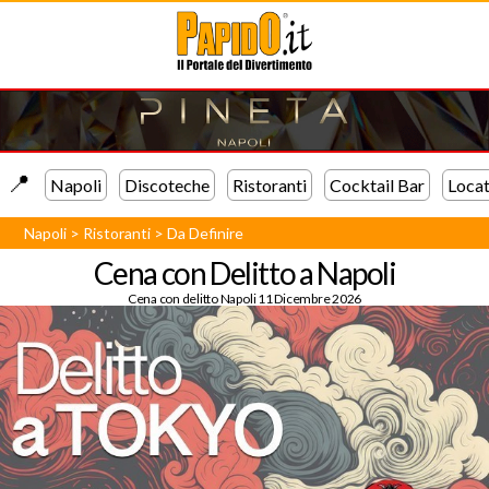
📍️
Napoli
Discoteche
Ristoranti
Cocktail Bar
Locat
Napoli
>
Ristoranti
>
Da Definire
Cena con Delitto a Napoli
Cena con delitto Napoli 11 Dicembre 2026