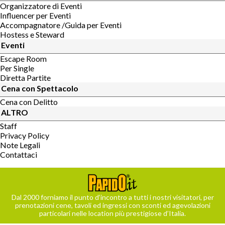
Organizzatore di Eventi
Influencer per Eventi
Accompagnatore /Guida per Eventi
Hostess e Steward
Eventi
Escape Room
Per Single
Diretta Partite
Cena con Spettacolo
Cena con Delitto
ALTRO
Staff
Privacy Policy
Note Legali
Contattaci
Dal 2000 forniamo il punto d’incontro a tutti i nostri visitatori, per
prenotazioni cene, tavoli ed ingressi con sconti ed agevolazioni
particolari nelle location più prestigiose d’Italia.