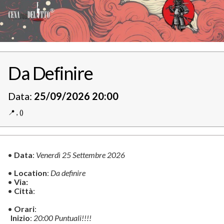
Da Definire
Data:
25/09/2026 20:00
📍️
,
()
•
Data
:
Venerdì 25 Settembre 2026
•
Location
:
Da definire
•
Via:
•
Città
:
•
Orari
:
Inizio
:
20:00 Puntuali!!!!