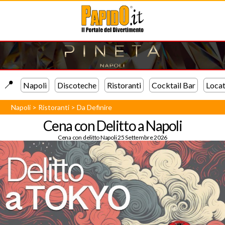
📍️
Napoli
Discoteche
Ristoranti
Cocktail Bar
Locat
Napoli
>
Ristoranti
>
Da Definire
Cena con Delitto a Napoli
Cena con delitto Napoli 25 Settembre 2026