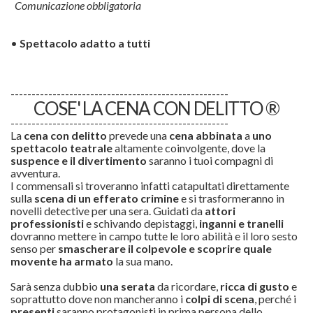
Comunicazione obbligatoria
•
Spettacolo adatto a tutti
----------------------------------------------------
COSE' LA CENA CON DELITTO ®
----------------------------------------------------
La
cena con delitto
prevede una
cena abbinata
a
uno
spettacolo teatrale
altamente coinvolgente, dove la
suspence e il divertimento
saranno i tuoi compagni di
avventura.
I commensali si troveranno infatti catapultati direttamente
sulla
scena di un efferato
crimine
e si trasformeranno in
novelli detective per una sera. Guidati da
attori
professionisti
e schivando depistaggi,
inganni e tranelli
dovranno mettere in campo tutte le loro abilità e il loro sesto
senso per
smascherare il colpevole e scoprire quale
movente ha armato
la sua mano.
Sarà senza dubbio
una serata
da ricordare,
ricca di gusto
e
soprattutto dove non mancheranno i
colpi di scena
, perché i
presenti
saranno protagonisti in prima persona dello