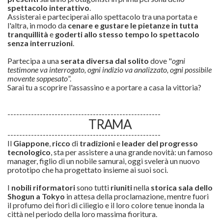
spettacolo interattivo
.
Assisterai e parteciperai allo spettacolo tra una portata e
l'altra, in modo da
cenare e gustare le pietanze in tutta
tranquillità
e
goderti allo stesso tempo lo spettacolo
senza interruzioni
.
Partecipa a una
serata diversa dal solito
dove "
ogni
testimone va interrogato, ogni indizio va analizzato, ogni possibile
movente soppesato
”.
Sarai tu a scoprire l'assassino e a portare a casa la vittoria?
----------------------------------------------------
TRAMA
----------------------------------------------------
Il
Giappone
,
ricco
di
tradizioni
e
leader del progresso
tecnologico
, sta per assistere a una grande novità: un famoso
manager, figlio di un nobile samurai, oggi svelerà un nuovo
prototipo che ha progettato insieme ai suoi soci.
I
nobili riformatori
sono tutti
riuniti
nella
storica sala dello
Shogun a Tokyo
in attesa della proclamazione, mentre fuori
il profumo dei fiori di ciliegio e il loro colore tenue inonda la
città nel periodo della loro massima fioritura.