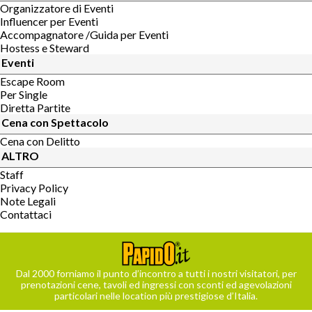
Organizzatore di Eventi
Influencer per Eventi
Accompagnatore /Guida per Eventi
Hostess e Steward
Eventi
Escape Room
Per Single
Diretta Partite
Cena con Spettacolo
Cena con Delitto
ALTRO
Staff
Privacy Policy
Note Legali
Contattaci
Dal 2000 forniamo il punto d’incontro a tutti i nostri visitatori, per
prenotazioni cene, tavoli ed ingressi con sconti ed agevolazioni
particolari nelle location più prestigiose d’Italia.