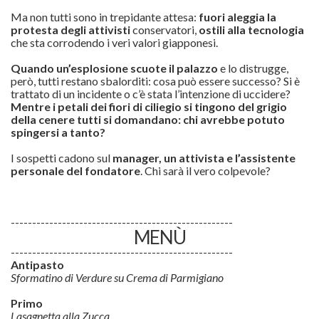
Ma non tutti sono in trepidante attesa:
fuori aleggia la
protesta degli attivisti
conservatori,
ostili alla tecnologia
che sta corrodendo i veri valori giapponesi.
Quando un’esplosione scuote il palazzo
e lo distrugge,
però, tutti restano sbalorditi: cosa può essere successo? Si è
trattato di un incidente o c’è stata l’intenzione di uccidere?
Mentre i petali dei fiori di ciliegio si tingono del grigio
della cenere tutti si domandano: chi avrebbe potuto
spingersi a tanto?
I sospetti cadono sul
manager, un attivista e l’assistente
personale del fondatore
. Chi sarà il vero colpevole?
----------------------------------------------------
MENÙ
----------------------------------------------------
Antipasto
Sformatino di Verdure su Crema di Parmigiano
Primo
Lasagnetta alla Zucca