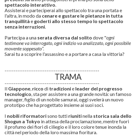
spettacolo interattivo
.
Assisterai e parteciperai allo spettacolo tra una portata e
l'altra, in modo da
cenare e gustare le pietanze in tutta
tranquillità
e
goderti allo stesso tempo lo spettacolo
senza interruzioni
.
Partecipa a una
serata diversa dal solito
dove "
ogni
testimone va interrogato, ogni indizio va analizzato, ogni possibile
movente soppesato
”.
Sarai tu a scoprire l'assassino e a portare a casa la vittoria?
----------------------------------------------------
TRAMA
----------------------------------------------------
Il
Giappone
,
ricco
di
tradizioni
e
leader del progresso
tecnologico
, sta per assistere a una grande novità: un famoso
manager, figlio di un nobile samurai, oggi svelerà un nuovo
prototipo che ha progettato insieme ai suoi soci.
I
nobili riformatori
sono tutti
riuniti
nella
storica sala dello
Shogun a Tokyo
in attesa della proclamazione, mentre fuori
il profumo dei fiori di ciliegio e il loro colore tenue inonda la
città nel periodo della loro massima fioritura.