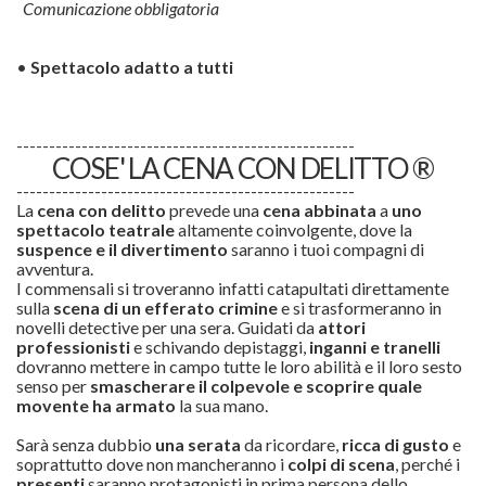
Comunicazione obbligatoria
•
Spettacolo adatto a tutti
----------------------------------------------------
COSE' LA CENA CON DELITTO ®
----------------------------------------------------
La
cena con delitto
prevede una
cena abbinata
a
uno
spettacolo teatrale
altamente coinvolgente, dove la
suspence e il divertimento
saranno i tuoi compagni di
avventura.
I commensali si troveranno infatti catapultati direttamente
sulla
scena di un efferato
crimine
e si trasformeranno in
novelli detective per una sera. Guidati da
attori
professionisti
e schivando depistaggi,
inganni e tranelli
dovranno mettere in campo tutte le loro abilità e il loro sesto
senso per
smascherare il colpevole e scoprire quale
movente ha armato
la sua mano.
Sarà senza dubbio
una serata
da ricordare,
ricca di gusto
e
soprattutto dove non mancheranno i
colpi di scena
, perché i
presenti
saranno protagonisti in prima persona dello