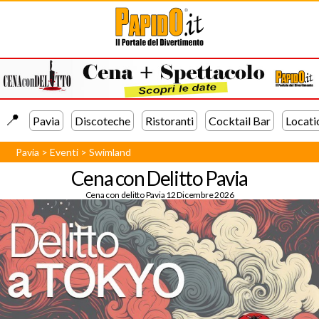
📍️
Pavia
Discoteche
Ristoranti
Cocktail Bar
Locati
Pavia
>
Eventi
>
Swimland
Cena con Delitto Pavia
Cena con delitto Pavia 12 Dicembre 2026