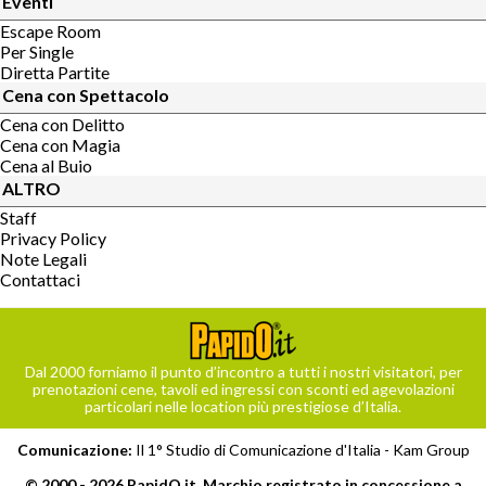
Eventi
Escape Room
Per Single
Diretta Partite
Cena con Spettacolo
Cena con Delitto
Cena con Magia
Cena al Buio
ALTRO
Staff
Privacy Policy
Note Legali
Contattaci
Dal 2000 forniamo il punto d’incontro a tutti i nostri visitatori, per
prenotazioni cene, tavoli ed ingressi con sconti ed agevolazioni
particolari nelle location più prestigiose d’Italia.
Comunicazione:
Il 1° Studio di Comunicazione d'Italia -
Kam Group
© 2000 - 2026 PapidO.it, Marchio registrato in concessione a