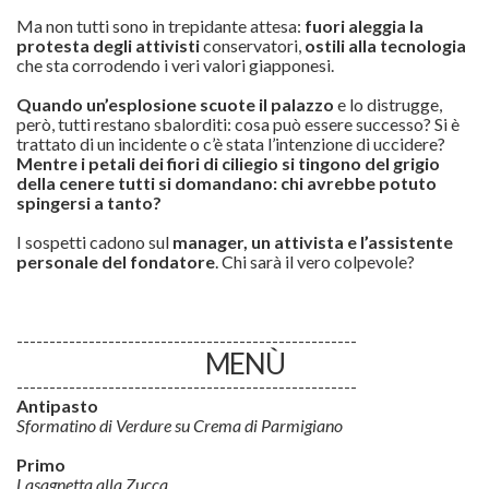
Ma non tutti sono in trepidante attesa:
fuori aleggia la
protesta degli attivisti
conservatori,
ostili alla tecnologia
che sta corrodendo i veri valori giapponesi.
Quando un’esplosione scuote il palazzo
e lo distrugge,
però, tutti restano sbalorditi: cosa può essere successo? Si è
trattato di un incidente o c’è stata l’intenzione di uccidere?
Mentre i petali dei fiori di ciliegio si tingono del grigio
della cenere tutti si domandano: chi avrebbe potuto
spingersi a tanto?
I sospetti cadono sul
manager, un attivista e l’assistente
personale del fondatore
. Chi sarà il vero colpevole?
----------------------------------------------------
MENÙ
----------------------------------------------------
Antipasto
Sformatino di Verdure su Crema di Parmigiano
Primo
Lasagnetta alla Zucca