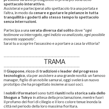
spettacolo interattivo
.
Assisterai e parteciperai allo spettacolo tra una portata e
l'altra, in modo da
cenare e gustare le pietanze in tutta
tranquillità
e
goderti allo stesso tempo lo spettacolo
senza interruzioni
.
Partecipa a una
serata diversa dal solito
dove "
ogni
testimone va interrogato, ogni indizio va analizzato, ogni possibile
movente soppesato
”.
Sarai tu a scoprire l'assassino e a portare a casa la vittoria?
----------------------------------------------------
TRAMA
----------------------------------------------------
Il
Giappone
,
ricco
di
tradizioni
e
leader del progresso
tecnologico
, sta per assistere a una grande novità: un famoso
manager, figlio di un nobile samurai, oggi svelerà un nuovo
prototipo che ha progettato insieme ai suoi soci.
I
nobili riformatori
sono tutti
riuniti
nella
storica sala dello
Shogun a Tokyo
in attesa della proclamazione, mentre fuori
il profumo dei fiori di ciliegio e il loro colore tenue inonda la
città nel periodo della loro massima fioritura.