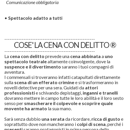
Comunicazione obbligatoria
•
Spettacolo adatto a tutti
----------------------------------------------------
COSE' LA CENA CON DELITTO ®
----------------------------------------------------
La
cena con delitto
prevede una
cena abbinata
a
uno
spettacolo teatrale
altamente coinvolgente, dove la
suspence e il divertimento
saranno i tuoi compagni di
avventura.
I commensali si troveranno infatti catapultati direttamente
sulla
scena di un efferato
crimine
e si trasformeranno in
novelli detective per una sera. Guidati da
attori
professionisti
e schivando depistaggi,
inganni e tranelli
dovranno mettere in campo tutte le loro abilità e il loro sesto
senso per
smascherare il colpevole e scoprire quale
movente ha armato
la sua mano.
Sarà senza dubbio
una serata
da ricordare,
ricca di gusto
e
soprattutto dove non mancheranno i
colpi di scena
, perché i
presenti
saranno protagonisti in prima persona dello