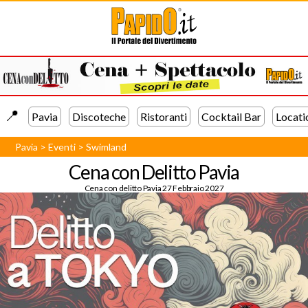
📍️
Pavia
Discoteche
Ristoranti
Cocktail Bar
Locati
Pavia
>
Eventi
>
Swimland
Cena con Delitto Pavia
Cena con delitto Pavia 27 Febbraio 2027