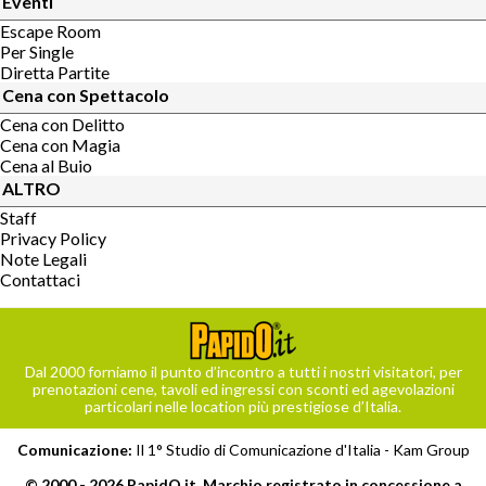
Eventi
Escape Room
Per Single
Diretta Partite
Cena con Spettacolo
Cena con Delitto
Cena con Magia
Cena al Buio
ALTRO
Staff
Privacy Policy
Note Legali
Contattaci
Dal 2000 forniamo il punto d’incontro a tutti i nostri visitatori, per
prenotazioni cene, tavoli ed ingressi con sconti ed agevolazioni
particolari nelle location più prestigiose d’Italia.
Comunicazione:
Il 1° Studio di Comunicazione d'Italia -
Kam Group
© 2000 - 2026 PapidO.it, Marchio registrato in concessione a