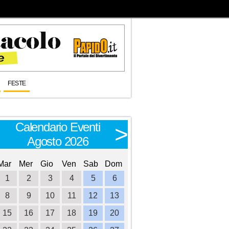
FESTE
Calendario Eventi
Calendario E
<
>
Agosto 2026
Settembre 
Mar
Mer
Gio
Ven
Sab
Dom
Lun
Mar
Mer
Gio
Ve
1
2
3
4
5
6
1
8
9
10
11
12
13
4
5
6
7
8
15
16
17
18
19
20
11
12
13
14
1