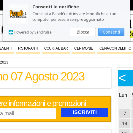
Consenti le norifiche
Consenti le norifiche
Consenti a PapidO.it di inviare le notifiche al tuo
Consenti a PapidO.it di inviare le notifiche al tuo
computer per essere sempre aggiornato
computer per essere sempre aggiornato
Blocca
Blocca
Consenti
Consenti
Powered by SendPulse
Powered by SendPulse
EVENTI
RISTORANTI
COCKTAIL BAR
CERIMONIE
CENA CON DELITTO
 2023
rno 07 Agosto 2023
Calendario Eventi
<
<
>
Ottobre 2026
Lun
Mar
Mer
Gio
Ven
Sab
Dom
Lun
evere informazioni e promozioni
1
2
3
4
5
6
7
8
7
9
10
11
12
13
14
15
14