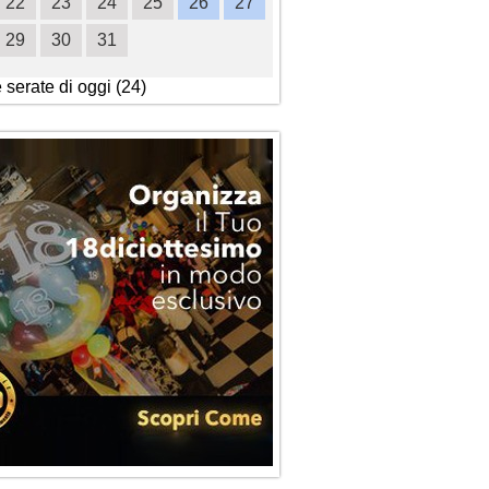
22
23
24
25
26
27
18
19
20
21
2
29
30
31
25
26
27
28
2
e serate di oggi (24)