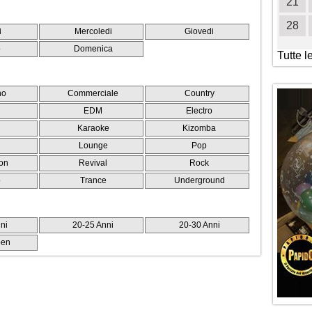
16
17
18
19
20
21
22
21
23
24
25
26
27
28
29
28
i
Mercoledi
Giovedi
30
31
o
Domenica
Tutte l
no
Commerciale
Country
EDM
Electro
Karaoke
Kizomba
Lounge
Pop
on
Revival
Rock
o
Trance
Underground
ni
20-25 Anni
20-30 Anni
pen