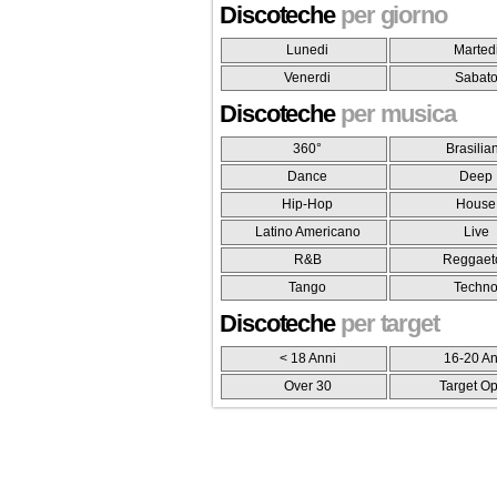
Discoteche
per giorno
Lunedi
Marted
Venerdi
Sabat
Discoteche
per musica
360°
Brasilia
Dance
Deep
Hip-Hop
House
Latino Americano
Live
R&B
Reggaet
Tango
Techn
Discoteche
per target
< 18 Anni
16-20 An
Over 30
Target O