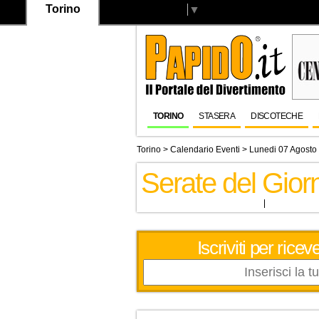
Torino
Select Language
▼
TORINO
STASERA
DISCOTECHE
Torino
>
Calendario Eventi
> Lunedi 07 Agosto
Serate del Gio
Iscriviti per ric