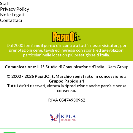
Staff
Privacy Policy
Note Legali
Contattaci
Dal 2000 forniamo il punto d’incontro a tutti i nostri visitatori, per
prenotazioni cene, tavoli ed ingressi con sconti ed agevolazioni
particolari nelle location più prestigiose d’Italia.
Comunicazione:
Il 1° Studio di Comunicazione d'Italia -
Kam Group
© 2000 - 2026 PapidO.it, Marchio registrato in concessione a
Gruppo Papido srl
Tutti i diritti riservati, vietata la riproduzione anche parziale senza
consenso.
P.IVA 05474930962