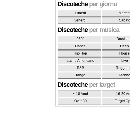
Discoteche
per giorno
Lunedi
Marted
Venerdi
Sabat
Discoteche
per musica
360°
Brasilia
Dance
Deep
Hip-Hop
House
Latino Americano
Live
R&B
Reggaet
Tango
Techn
Discoteche
per target
< 18 Anni
16-20 An
Over 30
Target O