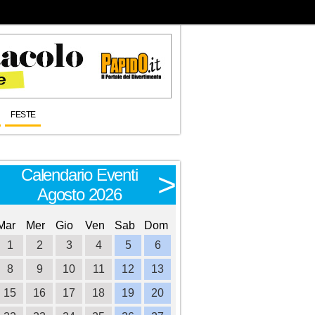
FESTE
Calendario Eventi
Calendario E
<
>
Agosto 2026
Settembre 
Mar
Mer
Gio
Ven
Sab
Dom
Lun
Mar
Mer
Gio
Ve
1
2
3
4
5
6
1
8
9
10
11
12
13
4
5
6
7
8
15
16
17
18
19
20
11
12
13
14
1