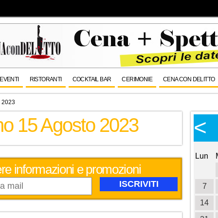
EVENTI
RISTORANTI
COCKTAIL BAR
CERIMONIE
CENA CON DELITTO
o 2023
rno 15 Agosto 2023
Calendario Eventi
<
<
>
Ottobre 2026
Lun
Mar
Mer
Gio
Ven
Sab
Dom
Lun
evere informazioni e promozioni
1
2
3
4
5
6
7
8
7
9
10
11
12
13
14
15
14