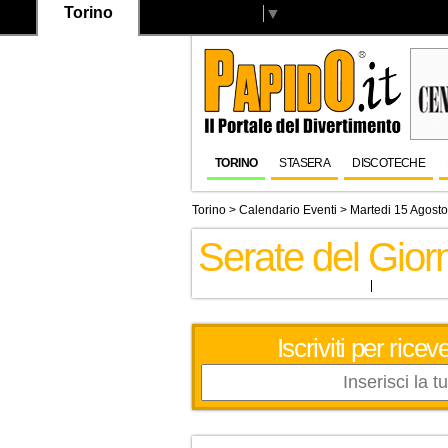
Torino
Select Language
▼
TORINO
STASERA
DISCOTECHE
Torino
>
Calendario Eventi
> Martedi 15 Agost
Serate del Gio
Iscriviti per ric