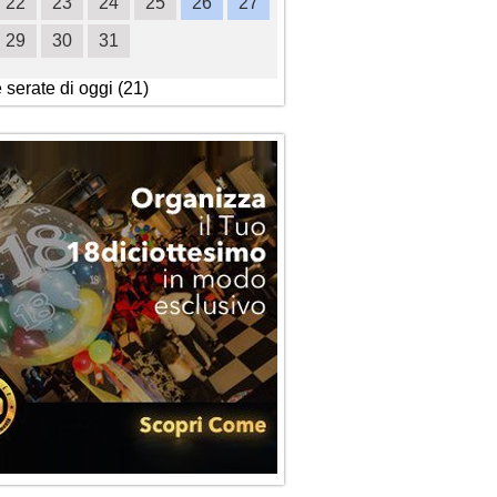
22
23
24
25
26
27
18
19
20
21
2
29
30
31
25
26
27
28
2
e serate di oggi (21)