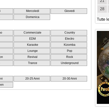
16
17
18
19
20
21
22
21
23
24
25
26
27
28
29
28
i
Mercoledi
Giovedi
30
31
o
Domenica
Tutte l
no
Commerciale
Country
EDM
Electro
Karaoke
Kizomba
Lounge
Pop
on
Revival
Rock
o
Trance
Underground
ni
20-25 Anni
20-30 Anni
pen