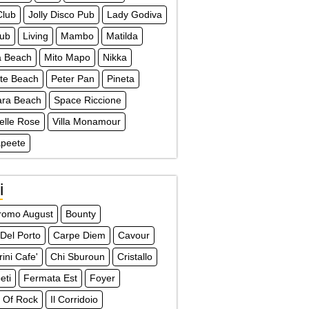
Club
Jolly Disco Pub
Lady Godiva
lub
Living
Mambo
Matilda
a Beach
Mito Mapo
Nikka
te Beach
Peter Pan
Pineta
ra Beach
Space Riccione
Delle Rose
Villa Monamour
apeete
i
dromo August
Bounty
 Del Porto
Carpe Diem
Cavour
ini Cafe'
Chi Sburoun
Cristallo
eti
Fermata Est
Foyer
 Of Rock
Il Corridoio