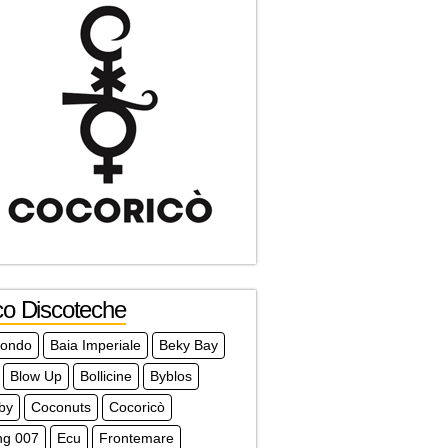
co Discoteche
mondo
Baia Imperiale
Beky Bay
Blow Up
Bollicine
Byblos
by
Coconuts
Cocoricò
ng 007
Ecu
Frontemare