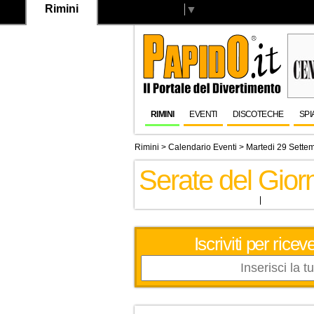
Rimini
Select Language
▼
RIMINI
EVENTI
DISCOTECHE
SPI
Rimini
>
Calendario Eventi
> Martedi 29 Sette
Serate del Gio
Iscriviti per ric