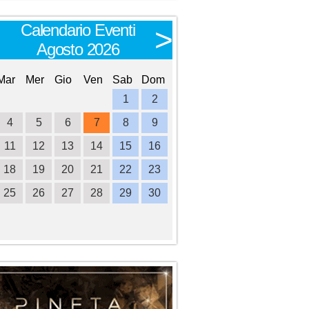
Calendario Eventi
Calendario E
<
>
Agosto 2026
Settembre 
Mar
Mer
Gio
Ven
Sab
Dom
Lun
Mar
Mer
Gio
Ve
1
2
1
2
3
4
4
5
6
7
8
9
7
8
9
10
1
11
12
13
14
15
16
14
15
16
17
1
18
19
20
21
22
23
21
22
23
24
2
25
26
27
28
29
30
28
29
30