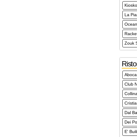
Kiosko
La Pia
Ocea
Racke
Zouk 
Risto
Aboca
Club N
Collin
Cristi
Dal Ba
Dei Po
E' Bui