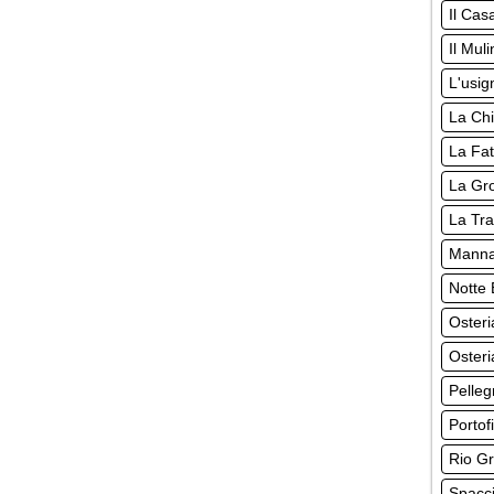
Il Cas
Il Mul
L'usig
La Chi
La Fat
La Gro
La Tr
Manna
Notte 
Osteri
Osteri
Pelleg
Portof
Rio Gr
Spacci