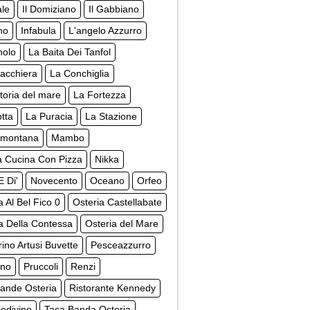
ale
Il Domiziano
Il Gabbiano
ino
Infabula
L'angelo Azzurro
nolo
La Baita Dei Tanfol
acchiera
La Conchiglia
toria del mare
La Fortezza
tta
La Puracia
La Stazione
amontana
Mambo
 Cucina Con Pizza
Nikka
E Di'
Novecento
Oceano
Orfeo
a Al Bel Fico 0
Osteria Castellabate
a Della Contessa
Osteria del Mare
rino Artusi Buvette
Pesceazzurro
ino
Pruccoli
Renzi
ande Osteria
Ristorante Kennedy
odivino
Taca Banda Osteria