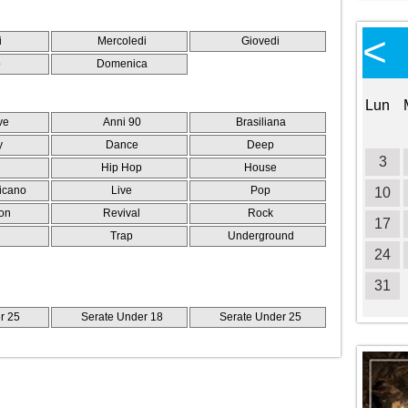
Calendario Eventi
<
<
>
i
Mercoledi
Giovedi
Ottobre 2026
o
Domenica
Lun
Mar
Mer
Gio
Ven
Sab
Dom
Lun
ve
Anni 90
Brasiliana
1
2
3
4
y
Dance
Deep
5
6
7
8
9
10
11
3
Hip Hop
House
icano
Live
Pop
12
13
14
15
16
17
18
10
on
Revival
Rock
19
20
21
22
23
24
25
17
e
Trap
Underground
26
27
28
29
30
31
24
31
r 25
Serate Under 18
Serate Under 25