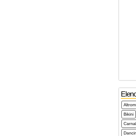
Elen
Altro
Bikini
Carna
Danci