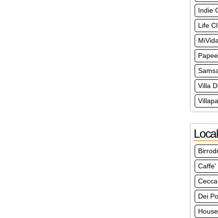
Indie 
Life C
MiVid
Papee
Samsa
Villa 
Villap
Local
Birro
Caffe'
Ceccar
Dei Po
House