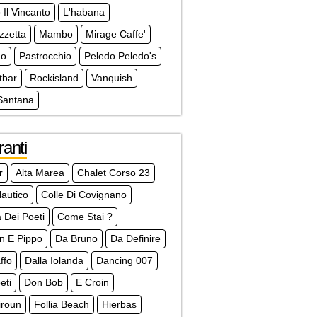
 Il Vincanto
L'habana
zzetta
Mambo
Mirage Caffe'
no
Pastrocchio
Peledo Peledo's
tbar
Rockisland
Vanquish
Santana
ranti
r
Alta Marea
Chalet Corso 23
autico
Colle Di Covignano
a Dei Poeti
Come Stai ?
an E Pippo
Da Bruno
Da Definire
ffo
Dalla Iolanda
Dancing 007
eti
Don Bob
E Croin
liroun
Follia Beach
Hierbas