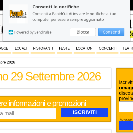
Consenti le norifiche
Consenti le norifiche
Consenti a PapidO.it di inviare le notifiche al tuo
Consenti a PapidO.it di inviare le notifiche al tuo
computer per essere sempre aggiornato
computer per essere sempre aggiornato
Blocca
Blocca
Consenti
Consenti
Powered by SendPulse
Powered by SendPulse
AGGE
LOCALI
RISTORANTI
FESTE
LOCATION
CONCERTI
TEATR
mbre 2026
rno 29 Settembre 2026
Iscrivi
omaggi
discote
provin
evere informazioni e promozioni
Autorizzo a