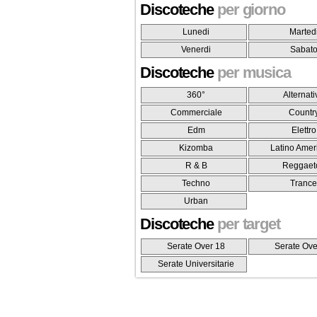
Discoteche
per giorno
Lunedi
Marted
Venerdi
Sabat
Discoteche
per musica
360°
Alternati
Commerciale
Countr
Edm
Elettro
Kizomba
Latino Amer
R & B
Reggaet
Techno
Tranc
Urban
Discoteche
per target
Serate Over 18
Serate Ove
Serate Universitarie