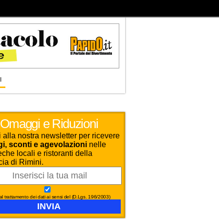
I
Omaggi e Riduzioni
ti alla nostra newsletter per ricevere
, sconti e agevolazioni
nelle
che locali e ristoranti della
cia di Rimini.
l trattamento dei dati ai sensi del (D.Lgs. 196/2003)