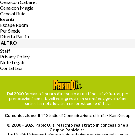
Cena con Cabaret
Cena con Magia
Cena al Buio
Eventi
Escape Room
Per Single
Diretta Partite
ALTRO
Staff
Privacy Policy
Note Legali
Contattaci
Dal 2000 forniamo il punto d’incontro a tutti i nostri visitatori, per
prenotazioni cene, tavoli ed ingressi con sconti ed agevolazioni
particolari nelle location più prestigiose d’Italia.
Comunicazione:
Il 1° Studio di Comunicazione d'Italia -
Kam Group
© 2000 - 2026 PapidO.it, Marchio registrato in concessione a
Gruppo Papido srl
Tutti i diritti riservati, vietata la riproduzione anche parziale senza