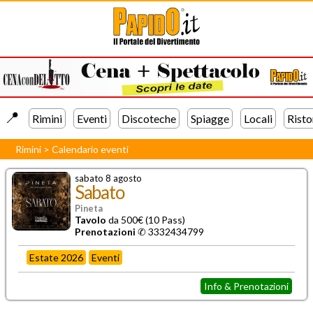
📍️
Rimini
Eventi
Discoteche
Spiagge
Locali
Risto
Rimini
>
Calendario eventi
sabato 8 agosto
Sabato
Pineta
Tavolo
da 500€ (10 Pass)
Prenotazioni
✆
3332434799
Estate 2026
Eventi
Info & Prenotazioni