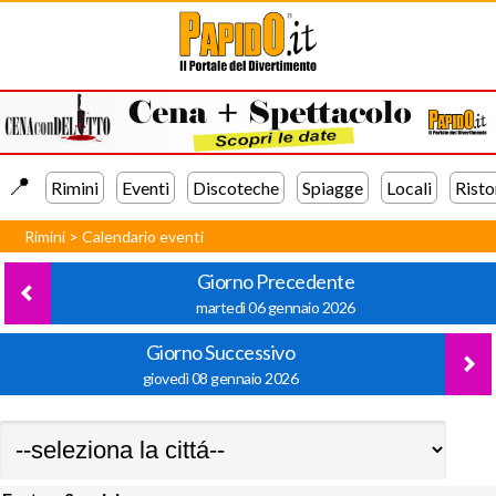
📍️
Rimini
Eventi
Discoteche
Spiagge
Locali
Risto
Rimini
>
Calendario eventi
Giorno Precedente
martedì 06 gennaio 2026
Giorno Successivo
giovedì 08 gennaio 2026