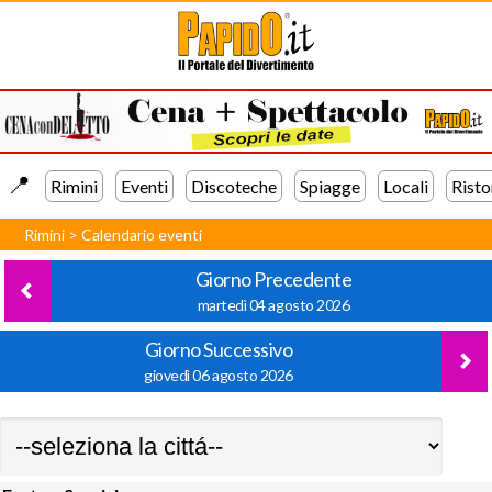
📍️
Rimini
Eventi
Discoteche
Spiagge
Locali
Risto
Rimini
>
Calendario eventi
Giorno Precedente
martedì 04 agosto 2026
Giorno Successivo
giovedì 06 agosto 2026