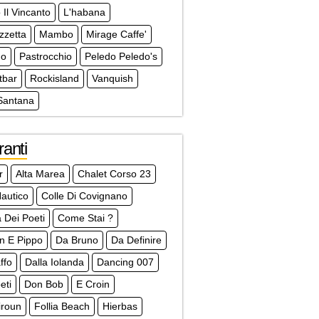
 Il Vincanto
L'habana
zzetta
Mambo
Mirage Caffe'
no
Pastrocchio
Peledo Peledo's
tbar
Rockisland
Vanquish
Santana
ranti
r
Alta Marea
Chalet Corso 23
autico
Colle Di Covignano
a Dei Poeti
Come Stai ?
an E Pippo
Da Bruno
Da Definire
ffo
Dalla Iolanda
Dancing 007
eti
Don Bob
E Croin
liroun
Follia Beach
Hierbas