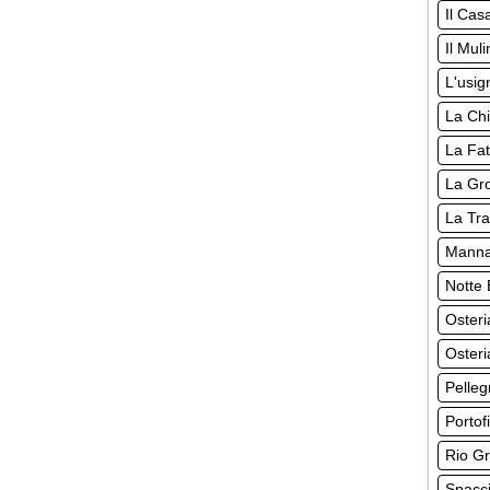
Il Cas
Il Mul
L'usig
La Chi
La Fat
La Gro
La Tr
Manna
Notte 
Osteri
Osteri
Pelleg
Portof
Rio Gr
Spacci