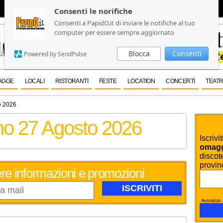
Consenti le norifiche
Consenti le norifiche
Consenti a PapidO.it di inviare le notifiche al tuo
Consenti a PapidO.it di inviare le notifiche al tuo
computer per essere sempre aggiornato
computer per essere sempre aggiornato
Blocca
Blocca
Consenti
Consenti
Powered by SendPulse
Powered by SendPulse
AGGE
LOCALI
RISTORANTI
FESTE
LOCATION
CONCERTI
TEATR
o 2026
rno 27 Agosto 2026
Iscrivi
omaggi
discote
provin
evere informazioni e promozioni
Autorizzo a