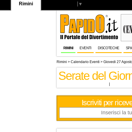
Rimini
Select Language
▼
RIMINI
EVENTI
DISCOTECHE
SPI
Rimini
>
Calendario Eventi
> Giovedi 27 Agost
Serate del Gio
Iscriviti per ric