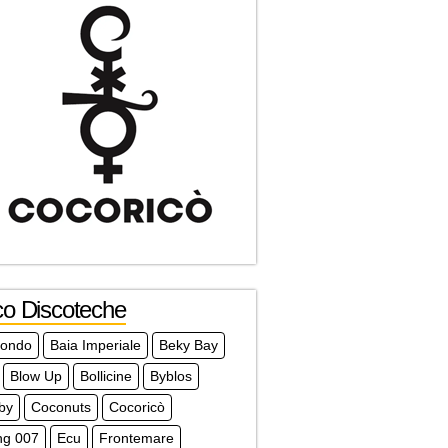
co Discoteche
mondo
Baia Imperiale
Beky Bay
Blow Up
Bollicine
Byblos
by
Coconuts
Cocoricò
ng 007
Ecu
Frontemare