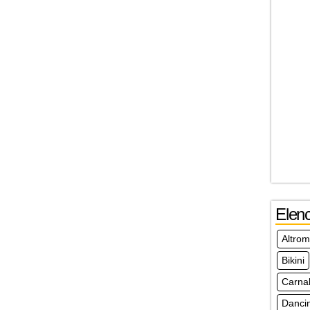
Elen
Altro
Bikini
Carna
Danci