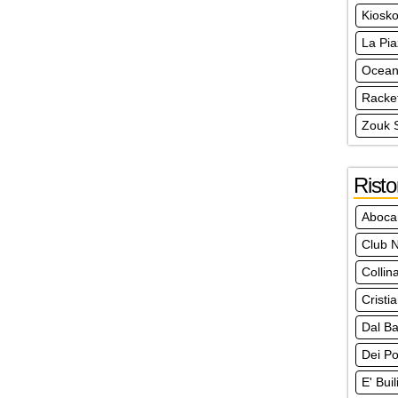
Kiosko
La Pia
Ocea
Racke
Zouk 
Risto
Aboca
Club N
Collin
Cristi
Dal Ba
Dei Po
E' Bui