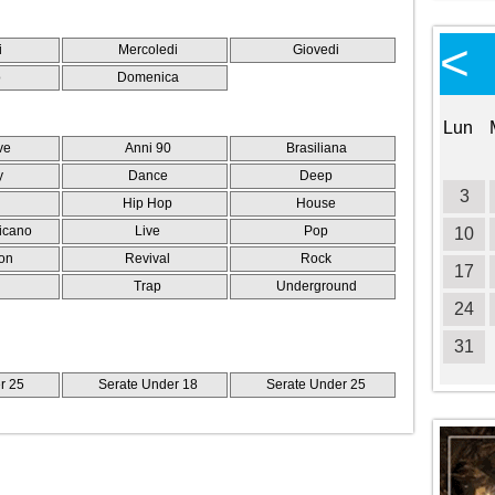
Calendario Eventi
<
<
>
i
Mercoledi
Giovedi
Ottobre 2026
o
Domenica
Lun
Mar
Mer
Gio
Ven
Sab
Dom
Lun
ve
Anni 90
Brasiliana
1
2
3
4
y
Dance
Deep
5
6
7
8
9
10
11
3
Hip Hop
House
icano
Live
Pop
12
13
14
15
16
17
18
10
on
Revival
Rock
19
20
21
22
23
24
25
17
e
Trap
Underground
26
27
28
29
30
31
24
31
r 25
Serate Under 18
Serate Under 25