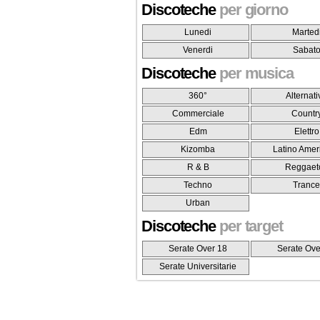
Discoteche
per giorno
Lunedi
Marted
Venerdi
Sabat
Discoteche
per musica
360°
Alternati
Commerciale
Countr
Edm
Elettro
Kizomba
Latino Amer
R & B
Reggaet
Techno
Tranc
Urban
Discoteche
per target
Serate Over 18
Serate Ove
Serate Universitarie