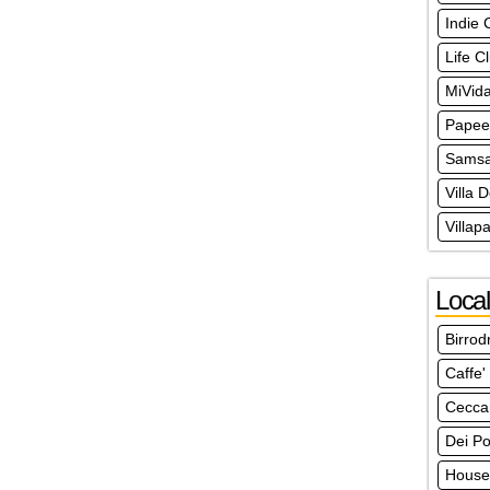
Indie 
Life C
MiVid
Papee
Samsa
Villa 
Villap
Local
Birro
Caffe'
Ceccar
Dei Po
House