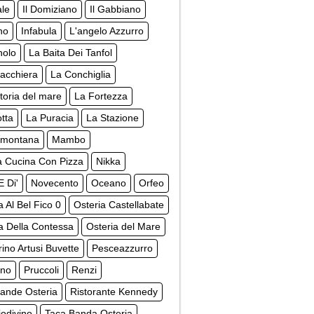
ale
Il Domiziano
Il Gabbiano
ino
Infabula
L'angelo Azzurro
nolo
La Baita Dei Tanfol
acchiera
La Conchiglia
toria del mare
La Fortezza
tta
La Puracia
La Stazione
amontana
Mambo
 Cucina Con Pizza
Nikka
E Di'
Novecento
Oceano
Orfeo
a Al Bel Fico 0
Osteria Castellabate
a Della Contessa
Osteria del Mare
rino Artusi Buvette
Pesceazzurro
ino
Pruccoli
Renzi
ande Osteria
Ristorante Kennedy
odivino
Taca Banda Osteria