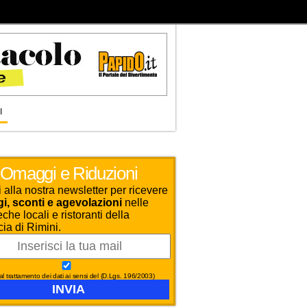
I
Omaggi e Riduzioni
ti alla nostra newsletter per ricevere
, sconti e agevolazioni
nelle
che locali e ristoranti della
cia di Rimini.
l trattamento dei dati ai sensi del (D.Lgs. 196/2003)