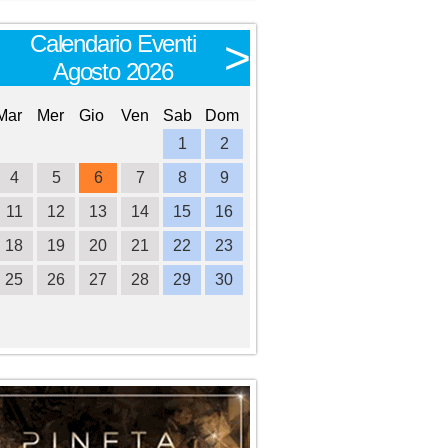
Calendario Eventi
Calendario E
<
>
Agosto 2026
Settembre 
Mar
Mer
Gio
Ven
Sab
Dom
Lun
Mar
Mer
Gio
Ve
1
2
1
2
3
4
4
5
6
7
8
9
7
8
9
10
1
11
12
13
14
15
16
14
15
16
17
1
18
19
20
21
22
23
21
22
23
24
2
25
26
27
28
29
30
28
29
30