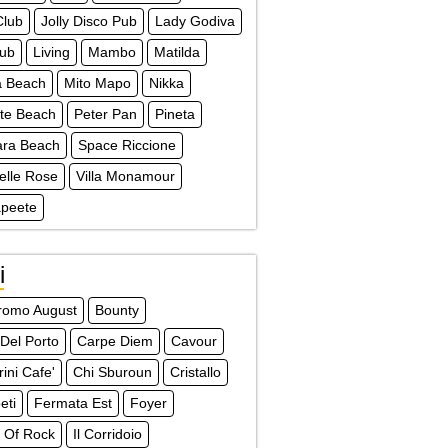
Club
Jolly Disco Pub
Lady Godiva
lub
Living
Mambo
Matilda
a Beach
Mito Mapo
Nikka
te Beach
Peter Pan
Pineta
ra Beach
Space Riccione
Delle Rose
Villa Monamour
apeete
i
dromo August
Bounty
 Del Porto
Carpe Diem
Cavour
ini Cafe'
Chi Sburoun
Cristallo
eti
Fermata Est
Foyer
 Of Rock
Il Corridoio