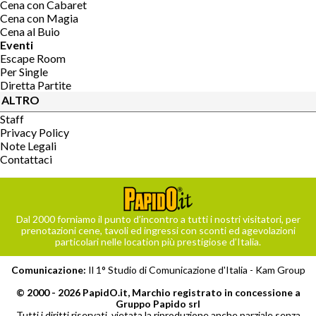
Cena con Cabaret
Cena con Magia
Cena al Buio
Eventi
Escape Room
Per Single
Diretta Partite
ALTRO
Staff
Privacy Policy
Note Legali
Contattaci
Dal 2000 forniamo il punto d’incontro a tutti i nostri visitatori, per
prenotazioni cene, tavoli ed ingressi con sconti ed agevolazioni
particolari nelle location più prestigiose d’Italia.
Comunicazione:
Il 1° Studio di Comunicazione d'Italia -
Kam Group
© 2000 - 2026 PapidO.it, Marchio registrato in concessione a
Gruppo Papido srl
Tutti i diritti riservati, vietata la riproduzione anche parziale senza