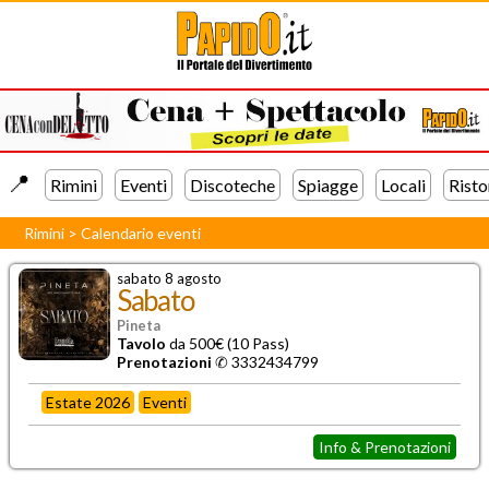
📍️
Rimini
Eventi
Discoteche
Spiagge
Locali
Risto
Rimini
>
Calendario eventi
sabato 8 agosto
Sabato
Pineta
Tavolo
da 500€ (10 Pass)
Prenotazioni
✆
3332434799
Estate 2026
Eventi
Info & Prenotazioni