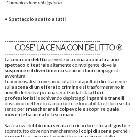
Comunicazione obbligatoria
•
Spettacolo adatto a tutti
----------------------------------------------------
COSE' LA CENA CON DELITTO ®
----------------------------------------------------
La
cena con delitto
prevede una
cena abbinata
a
uno
spettacolo teatrale
altamente coinvolgente, dove la
suspence e il divertimento
saranno i tuoi compagni di
avventura.
I commensali si troveranno infatti catapultati direttamente
sulla
scena di un efferato
crimine
e si trasformeranno in
novelli detective per una sera. Guidati da
attori
professionisti
e schivando depistaggi,
inganni e tranelli
dovranno mettere in campo tutte le loro abilità e il loro sesto
senso per
smascherare il colpevole e scoprire quale
movente ha armato
la sua mano.
Sarà senza dubbio
una serata
da ricordare,
ricca di gusto
e
soprattutto dove non mancheranno i
colpi di scena
, perché i
presenti
saranno protagonisti in prima persona dello