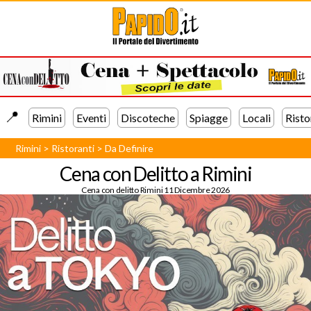
📍️
Rimini
Eventi
Discoteche
Spiagge
Locali
Risto
Rimini
>
Ristoranti
>
Da Definire
Cena con Delitto a Rimini
Cena con delitto Rimini 11 Dicembre 2026