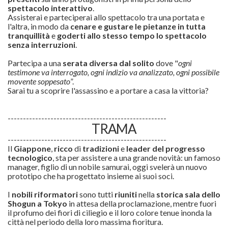
spettacolo interattivo
.
Assisterai e parteciperai allo spettacolo tra una portata e
l'altra, in modo da
cenare e gustare le pietanze in tutta
tranquillità
e
goderti allo stesso tempo lo spettacolo
senza interruzioni
.
Partecipa a una
serata diversa dal solito
dove "
ogni
testimone va interrogato, ogni indizio va analizzato, ogni possibile
movente soppesato
”.
Sarai tu a scoprire l'assassino e a portare a casa la vittoria?
----------------------------------------------------
TRAMA
----------------------------------------------------
Il
Giappone
,
ricco
di
tradizioni
e
leader del progresso
tecnologico
, sta per assistere a una grande novità: un famoso
manager, figlio di un nobile samurai, oggi svelerà un nuovo
prototipo che ha progettato insieme ai suoi soci.
I
nobili riformatori
sono tutti
riuniti
nella
storica sala dello
Shogun a Tokyo
in attesa della proclamazione, mentre fuori
il profumo dei fiori di ciliegio e il loro colore tenue inonda la
città nel periodo della loro massima fioritura.