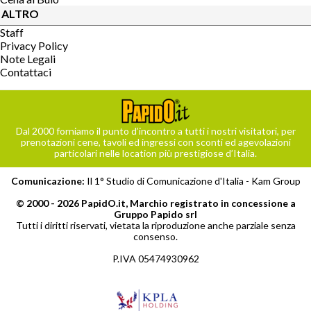
ALTRO
Staff
Privacy Policy
Note Legali
Contattaci
Dal 2000 forniamo il punto d’incontro a tutti i nostri visitatori, per
prenotazioni cene, tavoli ed ingressi con sconti ed agevolazioni
particolari nelle location più prestigiose d’Italia.
Comunicazione:
Il 1° Studio di Comunicazione d'Italia -
Kam Group
© 2000 - 2026 PapidO.it, Marchio registrato in concessione a
Gruppo Papido srl
Tutti i diritti riservati, vietata la riproduzione anche parziale senza
consenso.
P.IVA 05474930962