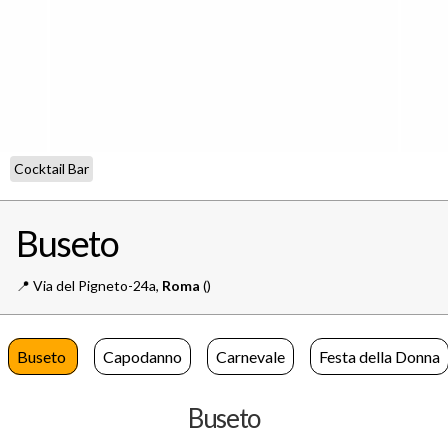
Cocktail Bar
Buseto
📍️
Via del Pigneto-24a,
Roma
()
Buseto
Capodanno
Carnevale
Festa della Donna
Buseto