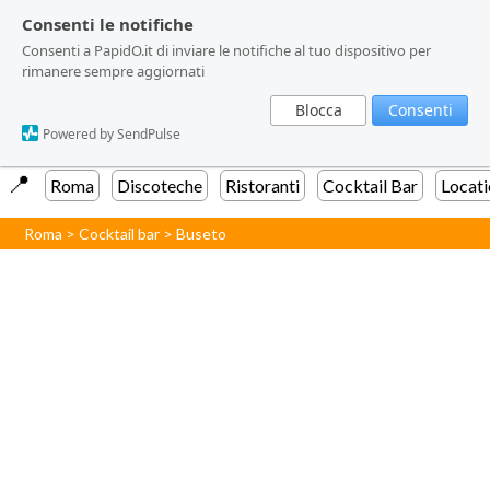
Consenti le notifiche
Consenti le notifiche
Consenti a PapidO.it di inviare le notifiche al tuo dispositivo per
Consenti a PapidO.it di inviare le notifiche al tuo dispositivo per
rimanere sempre aggiornati
rimanere sempre aggiornati
Blocca
Blocca
Consenti
Consenti
Powered by SendPulse
Powered by SendPulse
📍️
Roma
Discoteche
Ristoranti
Cocktail Bar
Locati
Roma
>
Cocktail bar
>
Buseto