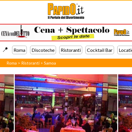
📍️
Roma
Discoteche
Ristoranti
Cocktail Bar
Locati
Roma
>
Ristoranti
>
Samoa