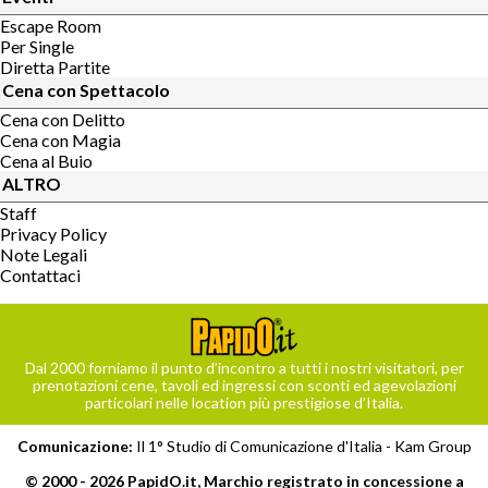
Escape Room
Per Single
Diretta Partite
Cena con Spettacolo
Cena con Delitto
Cena con Magia
Cena al Buio
ALTRO
Staff
Privacy Policy
Note Legali
Contattaci
Dal 2000 forniamo il punto d’incontro a tutti i nostri visitatori, per
prenotazioni cene, tavoli ed ingressi con sconti ed agevolazioni
particolari nelle location più prestigiose d’Italia.
Comunicazione:
Il 1° Studio di Comunicazione d'Italia -
Kam Group
© 2000 - 2026 PapidO.it, Marchio registrato in concessione a