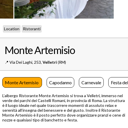
Location
Ristoranti
Monte Artemisio
📍️
Via Dei Laghi, 253,
Velletri
(RM)
Monte Artemisio
Capodanno
Carnevale
Festa de
L’albergo Ristorante Monte Artemisio si trova a Velletri, immerso nel
verde dei parchi dei Castelli Romani, in provincia di Roma. La struttura
è il luogo ideale nel quale trascorrere momenti di assoluto relax e
serenità all’insegna del benessere e del gusto. Inoltre il Ristorante
Monte Artemisio è il posto perfetto dove organizzare pranzi e cene di
nozze e qualsiasi tipo di banchetto e festa.