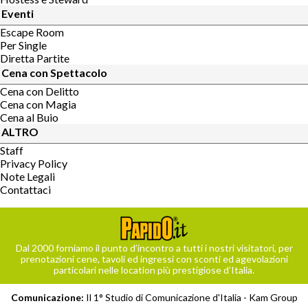
Eventi
Escape Room
Per Single
Diretta Partite
Cena con Spettacolo
Cena con Delitto
Cena con Magia
Cena al Buio
ALTRO
Staff
Privacy Policy
Note Legali
Contattaci
Dal 2000 forniamo il punto d’incontro a tutti i nostri visitatori, per
prenotazioni cene, tavoli ed ingressi con sconti ed agevolazioni
particolari nelle location più prestigiose d’Italia.
Comunicazione:
Il 1° Studio di Comunicazione d'Italia -
Kam Group