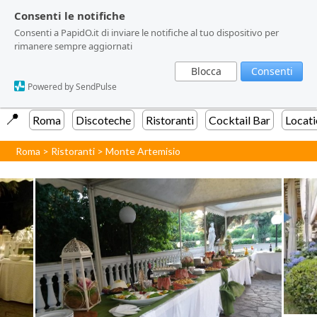
Consenti le notifiche
Consenti le notifiche
Consenti a PapidO.it di inviare le notifiche al tuo dispositivo per
Consenti a PapidO.it di inviare le notifiche al tuo dispositivo per
rimanere sempre aggiornati
rimanere sempre aggiornati
Blocca
Blocca
Consenti
Consenti
Powered by SendPulse
Powered by SendPulse
📍️
Roma
Discoteche
Ristoranti
Cocktail Bar
Locati
Roma
>
Ristoranti
>
Monte Artemisio