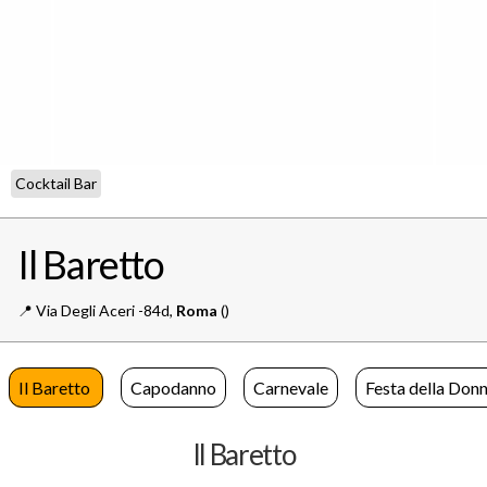
Cocktail Bar
Il Baretto
📍️
Via Degli Aceri -84d,
Roma
()
Il Baretto
Capodanno
Carnevale
Festa della Don
Il Baretto