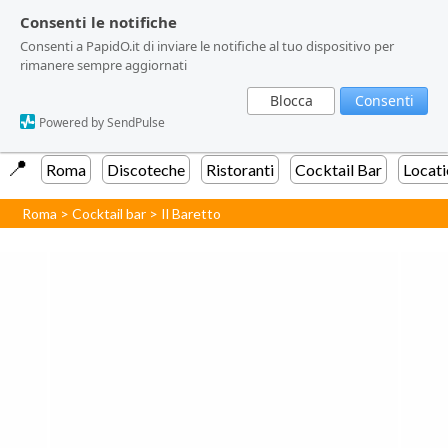
Consenti le notifiche
Consenti le notifiche
Consenti a PapidO.it di inviare le notifiche al tuo dispositivo per
Consenti a PapidO.it di inviare le notifiche al tuo dispositivo per
rimanere sempre aggiornati
rimanere sempre aggiornati
Blocca
Blocca
Consenti
Consenti
Powered by SendPulse
Powered by SendPulse
📍️
Roma
Discoteche
Ristoranti
Cocktail Bar
Locati
Roma
>
Cocktail bar
>
Il Baretto