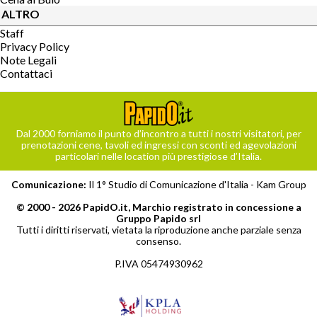
ALTRO
Staff
Privacy Policy
Note Legali
Contattaci
Dal 2000 forniamo il punto d’incontro a tutti i nostri visitatori, per
prenotazioni cene, tavoli ed ingressi con sconti ed agevolazioni
particolari nelle location più prestigiose d’Italia.
Comunicazione:
Il 1° Studio di Comunicazione d'Italia -
Kam Group
© 2000 - 2026 PapidO.it, Marchio registrato in concessione a
Gruppo Papido srl
Tutti i diritti riservati, vietata la riproduzione anche parziale senza
consenso.
P.IVA 05474930962