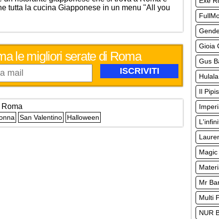
Exe 
 che tutta la cucina Giapponese in un menu "All you
FullM
Gende
Gioia 
ma le migliori serate di Roma
Gus Ba
Hulala
Il Pipi
k
Roma
Imperi
Donna
San Valentino
Halloween
L'infin
Lauren
Magic 
Materi
Mr Ba
Multi 
NUR 