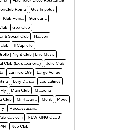
Roma
Flashback Disco Restaurant
oonClub Roma
Gds Impetus
r Klub Roma
Giandana
Club
Goa Club
r & Social Club
Heaven
 club
Il Capitello
strello | Night Club | Live Music
al Club (Ex-saponeria)
Jolie Club
ito
Lanificio 159
Largo Venue
tina
Lory Dance
Los Latinos
Fly
Main Club
Mataeria
a Club
Mi Havana
Monk
Mood
rry
Muccassassina
Pala Cavicchi
NEW KING CLUB
BAR
Neo Club