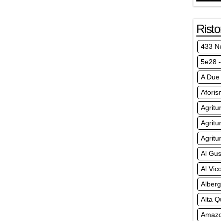
Risto
433 N
5e28 -
A Due
Afori
Agritu
Agritu
Agritu
Al Gus
Al Vico
Alberg
Alta Q
Amazo