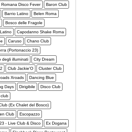
a Romana Disco Fever
Baron Club
Barrio Latino
Belen Roma
Bosco delle Fragole
 Latino
Capodanno Shake Roma
be
Caruso
Chano Club
erra (Portonaccio 23)
 degli illuminati
City Dream
52
Club Jackie'O
Cluster Club
roads Xroads
Dancing Blue
ng Days
Dirigibile
Disco Club
 club
lub (Ex Chalet del Bosco)
een Club
Escopazzo
 23 - Live Club & Disco
Ex Dogana