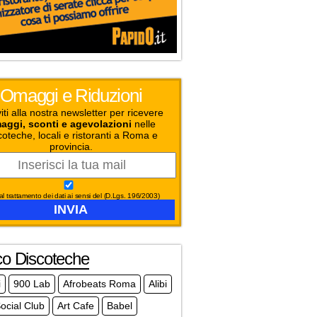
Omaggi e Riduzioni
viti alla nostra newsletter per ricevere
aggi, sconti e agevolazioni
nelle
coteche, locali e ristoranti a Roma e
provincia.
l trattamento dei dati ai sensi del (D.Lgs. 196/2003)
co Discoteche
i
900 Lab
Afrobeats Roma
Alibi
ocial Club
Art Cafe
Babel