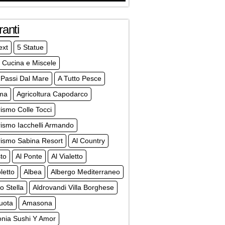
ranti
ext
5 Statue
 Cucina e Miscele
 Passi Dal Mare
A Tutto Pesce
sma
Agricoltura Capodarco
rismo Colle Tocci
rismo Iacchelli Armando
rismo Sabina Resort
Al Country
to
Al Ponte
Al Vialetto
letto
Albea
Albergo Mediterraneo
o Stella
Aldrovandi Villa Borghese
uota
Amasona
nia Sushi Y Amor