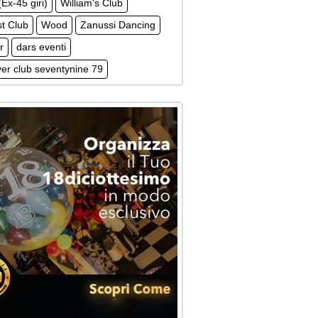
(Ex-45 giri)
William's Club
st Club
Wood
Zanussi Dancing
r
dars eventi
er club seventynine 79