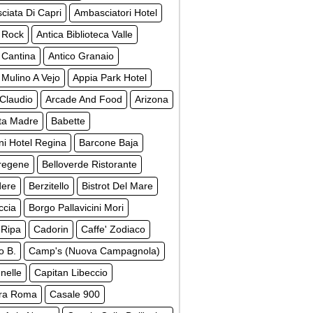
iata Di Capri
Ambasciatori Hotel
 Rock
Antica Biblioteca Valle
 Cantina
Antico Granaio
 Mulino A Vejo
Appia Park Hotel
Claudio
Arcade And Food
Arizona
ta Madre
Babette
ni Hotel Regina
Barcone Baja
regene
Belloverde Ristorante
dere
Berzitello
Bistrot Del Mare
ccia
Borgo Pallavicini Mori
 Ripa
Cadorin
Caffe' Zodiaco
o B.
Camp's (Nuova Campagnola)
nelle
Capitan Libeccio
ra Roma
Casale 900