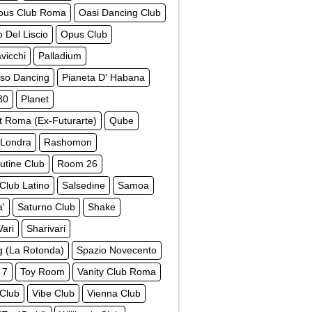
ious Club Roma
Oasi Dancing Club
 Del Liscio
Opus Club
vicchi
Palladium
iso Dancing
Pianeta D' Habana
80
Planet
t Roma (Ex-Futurarte)
Qube
 Londra
Rashomon
utine Club
Room 26
Club Latino
Salsedine
Samoa
a'
Saturno Club
Shake
Vari
Sharivari
ng (La Rotonda)
Spazio Novecento
 7
Toy Room
Vanity Club Roma
 Club
Vibe Club
Vienna Club