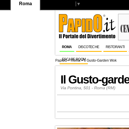
Roma
Select Language
▼
ROMA
DISCOTECHE
RISTORANTI
ESCAPE ROOM
PapidO
>
Roma
>
Il Gusto-Garden Wok
Il Gusto-gar
Via Pontina, 501 - Roma (RM)