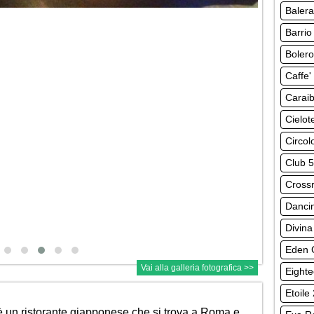
Baler
Barrio
Bolero
Caffe'
Carai
Cielot
Circolo
Club 
Cross
Danci
Divina
Eden C
Vai alla galleria fotografica >>
Eight
Etoile
 è un ristorante giapponese che si trova a Roma e