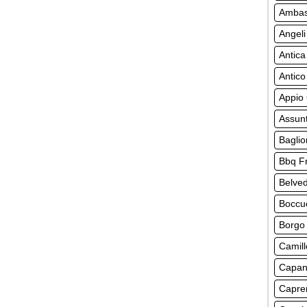
Ambasc
Angeli
Antica
Antico
Appio 
Assun
Baglio
Bbq F
Belve
Boccu
Borgo
Camill
Capan
Capre