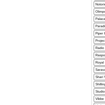
Notor
Olimpo
Palaca
Parad
Piper 
Projec
Radio
Raspo
Royal 
Sarav
Shari 
Shilli
Studio
Vibbe