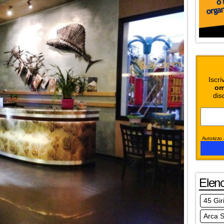
Iscri
om
dis
Autorizzo a
Elen
45 Gir
Arca S