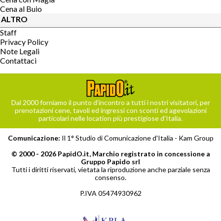
Cena al Buio
ALTRO
Staff
Privacy Policy
Note Legali
Contattaci
Dal 2000 forniamo il punto d’incontro a tutti i nostri visitatori, per
prenotazioni cene, tavoli ed ingressi con sconti ed agevolazioni
particolari nelle location più prestigiose d’Italia.
Comunicazione:
Il 1° Studio di Comunicazione d'Italia -
Kam Group
© 2000 - 2026 PapidO.it, Marchio registrato in concessione a
Gruppo Papido srl
Tutti i diritti riservati, vietata la riproduzione anche parziale senza
consenso.
P.IVA 05474930962