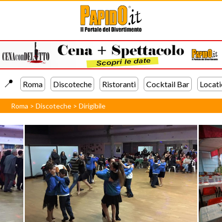
📍️
Roma
Discoteche
Ristoranti
Cocktail Bar
Locati
Roma
>
Discoteche
>
Dirigibile