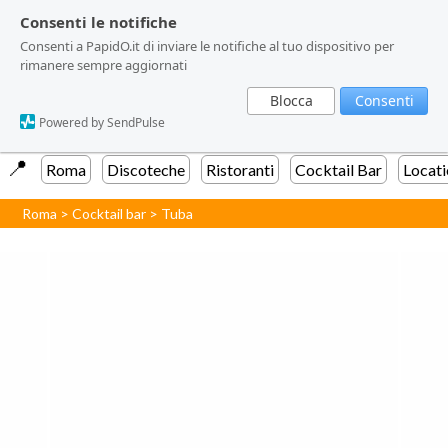
Consenti le notifiche
Consenti le notifiche
Consenti a PapidO.it di inviare le notifiche al tuo dispositivo per
Consenti a PapidO.it di inviare le notifiche al tuo dispositivo per
rimanere sempre aggiornati
rimanere sempre aggiornati
Blocca
Blocca
Consenti
Consenti
Powered by SendPulse
Powered by SendPulse
📍️
Roma
Discoteche
Ristoranti
Cocktail Bar
Locati
Roma
>
Cocktail bar
>
Tuba