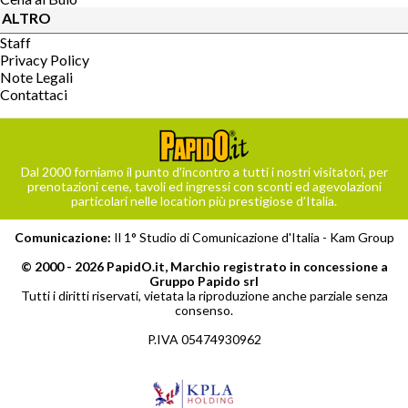
ALTRO
Staff
Privacy Policy
Note Legali
Contattaci
Dal 2000 forniamo il punto d’incontro a tutti i nostri visitatori, per
prenotazioni cene, tavoli ed ingressi con sconti ed agevolazioni
particolari nelle location più prestigiose d’Italia.
Comunicazione:
Il 1° Studio di Comunicazione d'Italia -
Kam Group
© 2000 - 2026 PapidO.it, Marchio registrato in concessione a
Gruppo Papido srl
Tutti i diritti riservati, vietata la riproduzione anche parziale senza
consenso.
P.IVA 05474930962