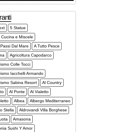
ranti
ext
5 Statue
 Cucina e Miscele
 Passi Dal Mare
A Tutto Pesce
sma
Agricoltura Capodarco
rismo Colle Tocci
rismo Iacchelli Armando
rismo Sabina Resort
Al Country
to
Al Ponte
Al Vialetto
letto
Albea
Albergo Mediterraneo
o Stella
Aldrovandi Villa Borghese
uota
Amasona
nia Sushi Y Amor