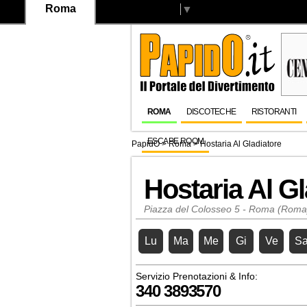
Roma
Select Language
▼
ROMA
DISCOTECHE
RISTORANTI
ESCAPE ROOM
PapidO
>
Roma
>
Hostaria Al Gladiatore
Hostaria Al Gl
Piazza del Colosseo 5 - Roma (Roma
Lu
Ma
Me
Gi
Ve
S
Servizio Prenotazioni & Info:
340 3893570