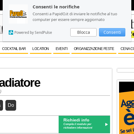
Consenti le norifiche
Consenti le norifiche
Consenti a PapidO.it di inviare le notifiche al tuo
Consenti a PapidO.it di inviare le notifiche al tuo
computer per essere sempre aggiornato
computer per essere sempre aggiornato
Blocca
Blocca
Consenti
Consenti
Powered by SendPulse
Powered by SendPulse
COCKTAIL BAR
LOCATION
EVENTI
ORGANIZZAZIONE FESTE
CENA C
adiatore
)
a
Do
Richiedi info
Compila il modulo per
richiedere informazioni