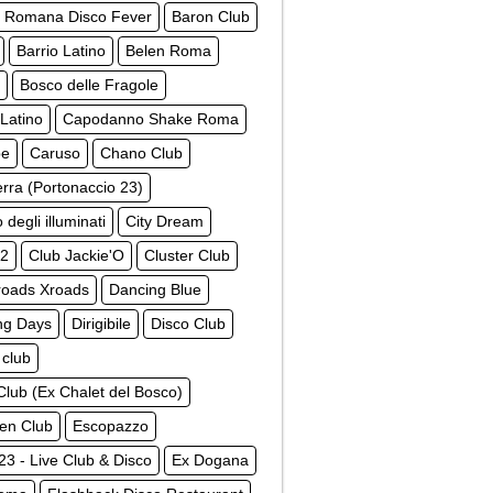
a Romana Disco Fever
Baron Club
Barrio Latino
Belen Roma
Bosco delle Fragole
 Latino
Capodanno Shake Roma
be
Caruso
Chano Club
erra (Portonaccio 23)
 degli illuminati
City Dream
52
Club Jackie'O
Cluster Club
roads Xroads
Dancing Blue
ng Days
Dirigibile
Disco Club
 club
lub (Ex Chalet del Bosco)
een Club
Escopazzo
 23 - Live Club & Disco
Ex Dogana