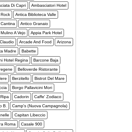
iata Di Capri
Ambasciatori Hotel
 Rock
Antica Biblioteca Valle
 Cantina
Antico Granaio
 Mulino A Vejo
Appia Park Hotel
Claudio
Arcade And Food
Arizona
ta Madre
Babette
ni Hotel Regina
Barcone Baja
regene
Belloverde Ristorante
dere
Berzitello
Bistrot Del Mare
ccia
Borgo Pallavicini Mori
 Ripa
Cadorin
Caffe' Zodiaco
o B.
Camp's (Nuova Campagnola)
nelle
Capitan Libeccio
ra Roma
Casale 900