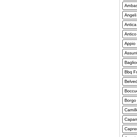
Ambasc
Angeli
Antica
Antico
Appio 
Assun
Baglio
Bbq F
Belve
Boccu
Borgo
Camill
Capan
Capre