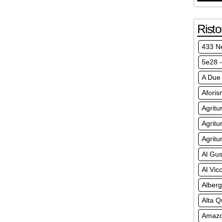
Risto
433 N
5e28 -
A Due
Afori
Agritu
Agritu
Agritu
Al Gus
Al Vico
Alberg
Alta Q
Amazo