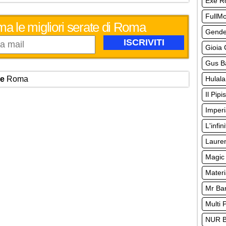
Exe 
FullM
ma le migliori serate di Roma
Gende
Gioia 
Gus Ba
Hulala
re
Roma
Il Pipi
Imperi
L'infin
Lauren
Magic 
Materi
Mr Ba
Multi 
NUR 