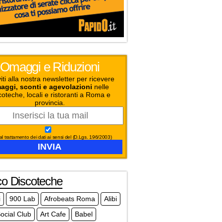
Omaggi e Riduzioni
viti alla nostra newsletter per ricevere
aggi, sconti e agevolazioni
nelle
coteche, locali e ristoranti a Roma e
provincia.
l trattamento dei dati ai sensi del (D.Lgs. 196/2003)
co Discoteche
i
900 Lab
Afrobeats Roma
Alibi
ocial Club
Art Cafe
Babel