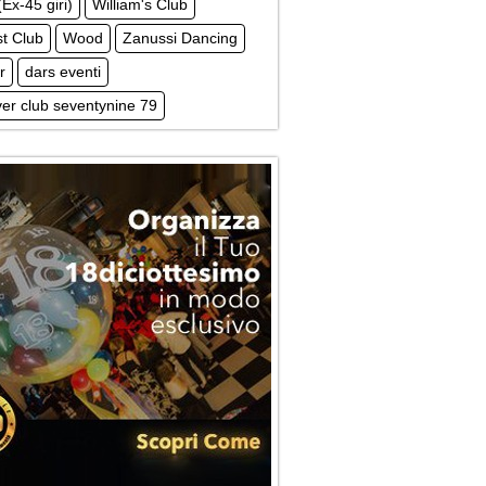
(Ex-45 giri)
William's Club
st Club
Wood
Zanussi Dancing
r
dars eventi
er club seventynine 79