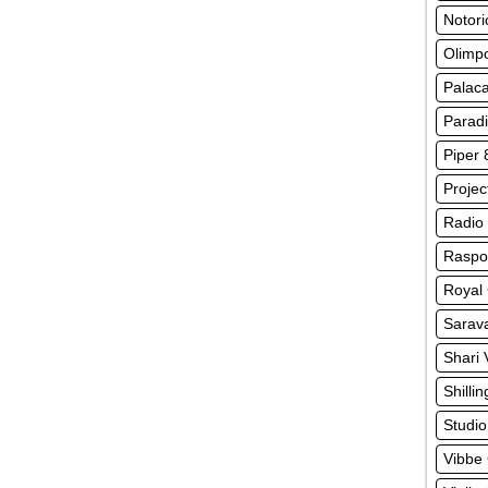
Notor
Olimpo
Palaca
Parad
Piper 
Projec
Radio
Raspo
Royal 
Sarav
Shari 
Shilli
Studio
Vibbe