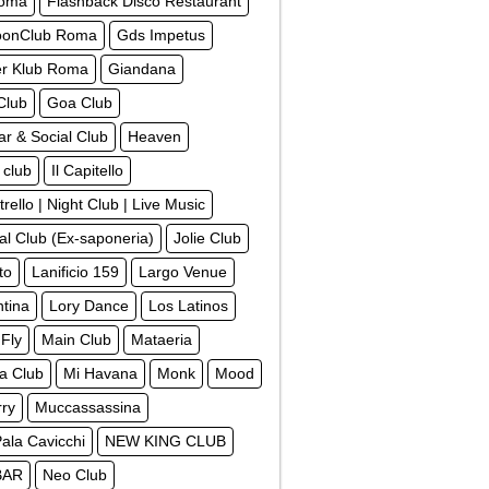
Roma
Flashback Disco Restaurant
oonClub Roma
Gds Impetus
r Klub Roma
Giandana
Club
Goa Club
r & Social Club
Heaven
 club
Il Capitello
strello | Night Club | Live Music
al Club (Ex-saponeria)
Jolie Club
ito
Lanificio 159
Largo Venue
tina
Lory Dance
Los Latinos
Fly
Main Club
Mataeria
a Club
Mi Havana
Monk
Mood
rry
Muccassassina
Pala Cavicchi
NEW KING CLUB
BAR
Neo Club