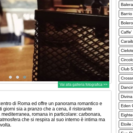
Baler
Barrio
Bolero
Caffe'
Carai
Cielot
Circolo
Club 
Cross
Vai alla galleria fotografica >>
Danci
Divina
l centro di Roma ed offre un panorama romantico e
Eden C
 giorni sia a pranzo che a cena, il ristorante
na mediterranea, romana in particolare: carbonara,
Eight
’atmosfera che si respira al suo interno è intima ma
Etoile
 volta.