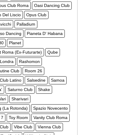
ious Club Roma
Oasi Dancing Club
 Del Liscio
Opus Club
vicchi
Palladium
iso Dancing
Pianeta D' Habana
80
Planet
t Roma (Ex-Futurarte)
Qube
 Londra
Rashomon
utine Club
Room 26
Club Latino
Salsedine
Samoa
a'
Saturno Club
Shake
Vari
Sharivari
ng (La Rotonda)
Spazio Novecento
 7
Toy Room
Vanity Club Roma
 Club
Vibe Club
Vienna Club