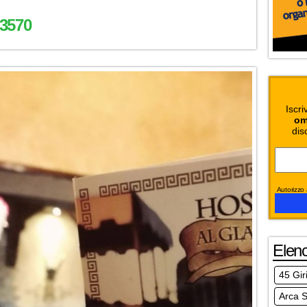
3570
Iscri
om
dis
Autorizzo a
Elen
45 Gir
Arca S