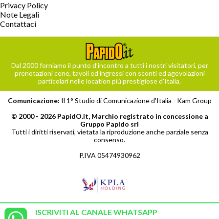
Privacy Policy
Note Legali
Contattaci
Dal 2000 forniamo il punto d’incontro a tutti i nostri visitatori, per
prenotazioni cene, tavoli ed ingressi con sconti ed agevolazioni
particolari nelle location più prestigiose d’Italia.
Comunicazione:
Il 1° Studio di Comunicazione d'Italia -
Kam Group
© 2000 - 2026 PapidO.it, Marchio registrato in concessione a
Gruppo Papido srl
Tutti i diritti riservati, vietata la riproduzione anche parziale senza
consenso.
P.IVA 05474930962
ISCRIVITI AL CANALE WHATSAPP