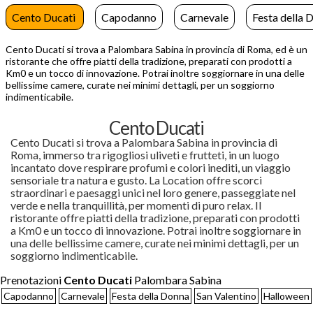
Cento Ducati
Capodanno
Carnevale
Festa della 
Cento Ducati si trova a Palombara Sabina in provincia di Roma, ed è un
ristorante che offre piatti della tradizione, preparati con prodotti a
Km0 e un tocco di innovazione. Potrai inoltre soggiornare in una delle
bellissime camere, curate nei minimi dettagli, per un soggiorno
indimenticabile.
Cento Ducati
Cento Ducati si trova a Palombara Sabina in provincia di
Roma, immerso tra rigogliosi uliveti e frutteti, in un luogo
incantato dove respirare profumi e colori inediti, un viaggio
sensoriale tra natura e gusto. La Location offre scorci
straordinari e paesaggi unici nel loro genere, passeggiate nel
verde e nella tranquillità, per momenti di puro relax. Il
ristorante offre piatti della tradizione, preparati con prodotti
a Km0 e un tocco di innovazione. Potrai inoltre soggiornare in
una delle bellissime camere, curate nei minimi dettagli, per un
soggiorno indimenticabile.
Prenotazioni
Cento Ducati
Palombara Sabina
Capodanno
Carnevale
Festa della Donna
San Valentino
Halloween