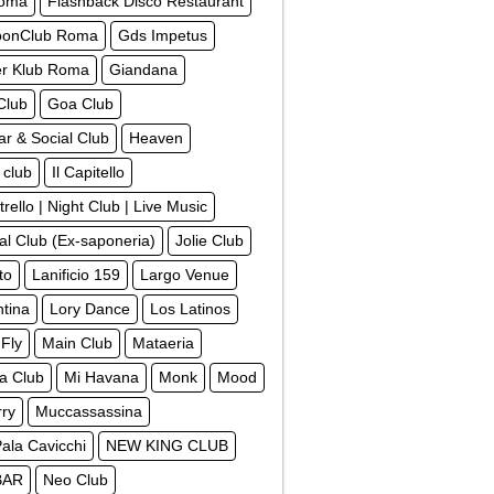
Roma
Flashback Disco Restaurant
oonClub Roma
Gds Impetus
r Klub Roma
Giandana
Club
Goa Club
r & Social Club
Heaven
 club
Il Capitello
strello | Night Club | Live Music
al Club (Ex-saponeria)
Jolie Club
ito
Lanificio 159
Largo Venue
tina
Lory Dance
Los Latinos
Fly
Main Club
Mataeria
a Club
Mi Havana
Monk
Mood
rry
Muccassassina
Pala Cavicchi
NEW KING CLUB
BAR
Neo Club