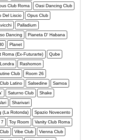
ious Club Roma
Oasi Dancing Club
 Del Liscio
Opus Club
vicchi
Palladium
iso Dancing
Pianeta D' Habana
80
Planet
t Roma (Ex-Futurarte)
Qube
 Londra
Rashomon
utine Club
Room 26
Club Latino
Salsedine
Samoa
a'
Saturno Club
Shake
Vari
Sharivari
ng (La Rotonda)
Spazio Novecento
 7
Toy Room
Vanity Club Roma
 Club
Vibe Club
Vienna Club