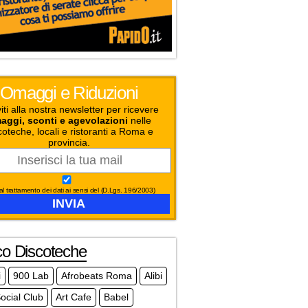
Omaggi e Riduzioni
viti alla nostra newsletter per ricevere
aggi, sconti e agevolazioni
nelle
coteche, locali e ristoranti a Roma e
provincia.
l trattamento dei dati ai sensi del (D.Lgs. 196/2003)
co Discoteche
i
900 Lab
Afrobeats Roma
Alibi
ocial Club
Art Cafe
Babel