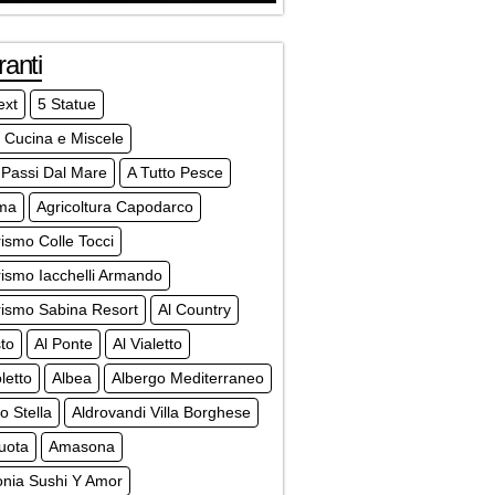
ranti
ext
5 Statue
 Cucina e Miscele
 Passi Dal Mare
A Tutto Pesce
sma
Agricoltura Capodarco
rismo Colle Tocci
rismo Iacchelli Armando
rismo Sabina Resort
Al Country
to
Al Ponte
Al Vialetto
letto
Albea
Albergo Mediterraneo
o Stella
Aldrovandi Villa Borghese
uota
Amasona
nia Sushi Y Amor