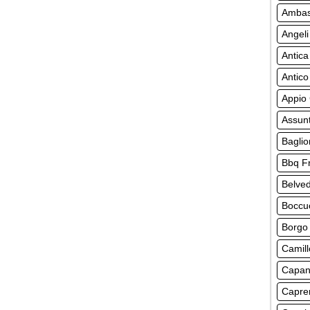
Ambasc
Angeli
Antica
Antico
Appio 
Assun
Baglio
Bbq F
Belve
Boccu
Borgo
Camill
Capan
Capre