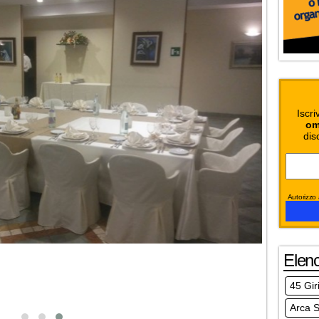
Iscri
om
dis
Autorizzo a
Elen
45 Gir
Arca S