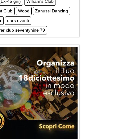
(Ex-45 giri)
William's Club
st Club
Wood
Zanussi Dancing
r
dars eventi
er club seventynine 79