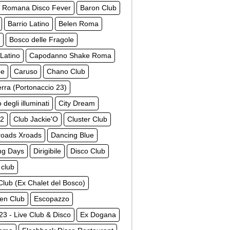
a Romana Disco Fever
Baron Club
Barrio Latino
Belen Roma
Bosco delle Fragole
 Latino
Capodanno Shake Roma
be
Caruso
Chano Club
erra (Portonaccio 23)
 degli illuminati
City Dream
52
Club Jackie'O
Cluster Club
roads Xroads
Dancing Blue
ng Days
Dirigibile
Disco Club
 club
lub (Ex Chalet del Bosco)
een Club
Escopazzo
 23 - Live Club & Disco
Ex Dogana