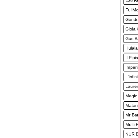
Exe 
FullM
Gende
Gioia 
Gus Ba
Hulala
Il Pipi
Imperi
L'infin
Lauren
Magic 
Materi
Mr Ba
Multi 
NUR 