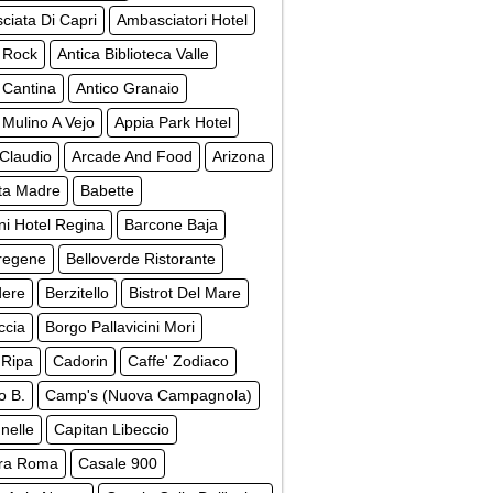
iata Di Capri
Ambasciatori Hotel
 Rock
Antica Biblioteca Valle
 Cantina
Antico Granaio
 Mulino A Vejo
Appia Park Hotel
Claudio
Arcade And Food
Arizona
ta Madre
Babette
ni Hotel Regina
Barcone Baja
regene
Belloverde Ristorante
dere
Berzitello
Bistrot Del Mare
ccia
Borgo Pallavicini Mori
 Ripa
Cadorin
Caffe' Zodiaco
o B.
Camp's (Nuova Campagnola)
nelle
Capitan Libeccio
ra Roma
Casale 900