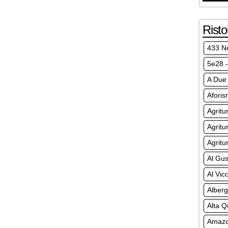
Risto
433 N
5e28 -
A Due
Afori
Agritu
Agritu
Agritu
Al Gus
Al Vico
Alberg
Alta Q
Amazo