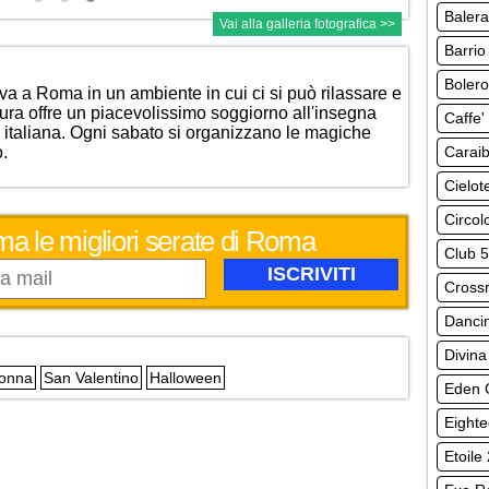
Baler
Vai alla galleria fotografica >>
Barrio
Bolero
va a Roma in un ambiente in cui ci si può rilassare e
ttura offre un piacevolissimo soggiorno all'insegna
Caffe'
 italiana. Ogni sabato si organizzano le magiche
o.
Carai
Cielot
Circolo
ma le migliori serate di Roma
Club 
Cross
Danci
Divina
Donna
San Valentino
Halloween
Eden C
Eight
Etoile