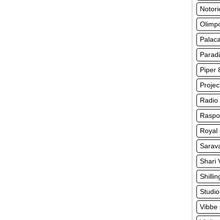
Notor
Olimpo
Palaca
Parad
Piper 
Projec
Radio
Raspo
Royal 
Sarav
Shari 
Shilli
Studio
Vibbe