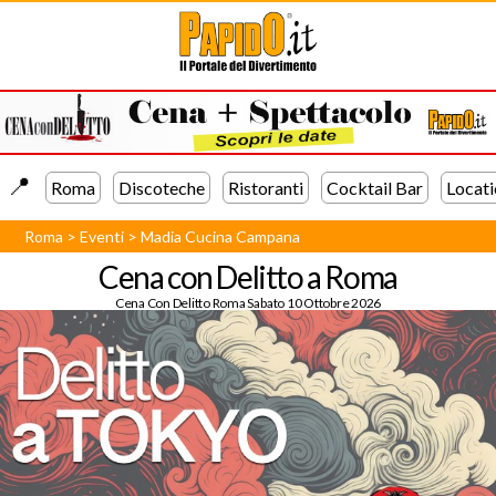
📍️
Roma
Discoteche
Ristoranti
Cocktail Bar
Locati
Roma
>
Eventi
>
Madia Cucina Campana
Cena con Delitto a Roma
Cena Con Delitto Roma Sabato 10 Ottobre 2026