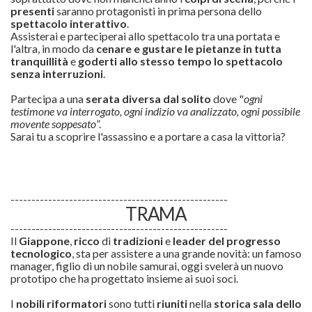
presenti
saranno protagonisti in prima persona dello
spettacolo interattivo
.
Assisterai e parteciperai allo spettacolo tra una portata e
l'altra, in modo da
cenare e gustare le pietanze in tutta
tranquillità
e
goderti allo stesso tempo lo spettacolo
senza interruzioni
.
Partecipa a una
serata diversa dal solito
dove "
ogni
testimone va interrogato, ogni indizio va analizzato, ogni possibile
movente soppesato
”.
Sarai tu a scoprire l'assassino e a portare a casa la vittoria?
----------------------------------------------------
TRAMA
----------------------------------------------------
Il
Giappone
,
ricco
di
tradizioni
e
leader del progresso
tecnologico
, sta per assistere a una grande novità: un famoso
manager, figlio di un nobile samurai, oggi svelerà un nuovo
prototipo che ha progettato insieme ai suoi soci.
I
nobili riformatori
sono tutti
riuniti
nella
storica sala dello