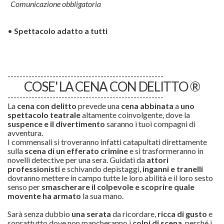
Comunicazione obbligatoria
•
Spettacolo adatto a tutti
----------------------------------------------------
COSE' LA CENA CON DELITTO ®
----------------------------------------------------
La
cena con delitto
prevede una
cena abbinata
a
uno
spettacolo teatrale
altamente coinvolgente, dove la
suspence e il divertimento
saranno i tuoi compagni di
avventura.
I commensali si troveranno infatti catapultati direttamente
sulla
scena di un efferato
crimine
e si trasformeranno in
novelli detective per una sera. Guidati da
attori
professionisti
e schivando depistaggi,
inganni e tranelli
dovranno mettere in campo tutte le loro abilità e il loro sesto
senso per
smascherare il colpevole e scoprire quale
movente ha armato
la sua mano.
Sarà senza dubbio
una serata
da ricordare,
ricca di gusto
e
soprattutto dove non mancheranno i
colpi di scena
, perché i