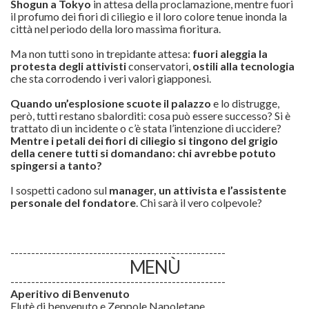
Shogun a Tokyo
in attesa della proclamazione, mentre fuori
il profumo dei fiori di ciliegio e il loro colore tenue inonda la
città nel periodo della loro massima fioritura.
Ma non tutti sono in trepidante attesa:
fuori aleggia la
protesta degli attivisti
conservatori,
ostili alla tecnologia
che sta corrodendo i veri valori giapponesi.
Quando un’esplosione scuote il palazzo
e lo distrugge,
però, tutti restano sbalorditi: cosa può essere successo? Si è
trattato di un incidente o c’è stata l’intenzione di uccidere?
Mentre i petali dei fiori di ciliegio si tingono del grigio
della cenere tutti si domandano: chi avrebbe potuto
spingersi a tanto?
I sospetti cadono sul
manager, un attivista e l’assistente
personale del fondatore
. Chi sarà il vero colpevole?
----------------------------------------------------
MENÙ
----------------------------------------------------
Aperitivo di Benvenuto
Flutè di benvenuto e Zeppole Napoletane