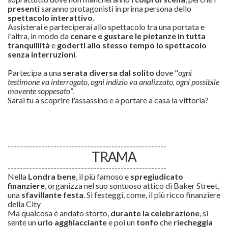
presenti
saranno protagonisti in prima persona dello
spettacolo interattivo
.
Assisterai e parteciperai allo spettacolo tra una portata e
l'altra, in modo da
cenare e gustare le pietanze in tutta
tranquillità
e
goderti allo stesso tempo lo spettacolo
senza interruzioni
.
Partecipa a una
serata diversa dal solito
dove "
ogni
testimone va interrogato, ogni indizio va analizzato, ogni possibile
movente soppesato
”.
Sarai tu a scoprire l'assassino e a portare a casa la vittoria?
----------------------------------------------------
TRAMA
----------------------------------------------------
Nella
Londra bene
, il più famoso e
spregiudicato
finanziere
, organizza nel suo sontuoso attico di Baker Street,
una
sfavillante festa
. Si festeggi, come, il più ricco finanziere
della City
Ma qualcosa è andato storto,
durante la celebrazione
, si
sente un
urlo agghiacciante
e poi un
tonfo
che
riecheggia