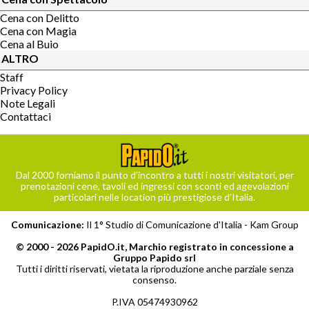
Cena con Delitto
Cena con Magia
Cena al Buio
ALTRO
Staff
Privacy Policy
Note Legali
Contattaci
Dal 2000 forniamo il punto d’incontro a tutti i nostri visitatori, per
prenotazioni cene, tavoli ed ingressi con sconti ed agevolazioni
particolari nelle location più prestigiose d’Italia.
Comunicazione:
Il 1° Studio di Comunicazione d'Italia -
Kam Group
© 2000 - 2026 PapidO.it, Marchio registrato in concessione a
Gruppo Papido srl
Tutti i diritti riservati, vietata la riproduzione anche parziale senza
consenso.
P.IVA 05474930962