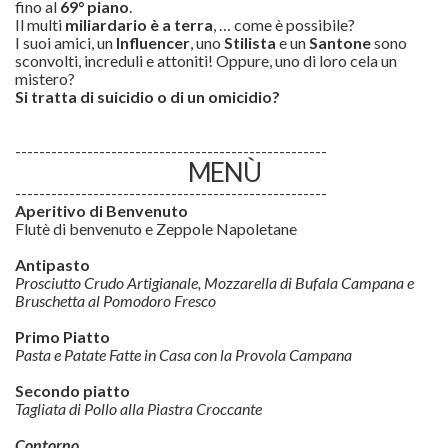
fino al
69° piano
.
Il multi
miliardario è a terra
, … come è possibile?
I suoi amici, un
Influencer
, uno
Stilista
e un
Santone
sono
sconvolti, increduli e attoniti! Oppure, uno di loro cela un
mistero?
Si tratta di suicidio o di un omicidio?
----------------------------------------------------
MENÙ
----------------------------------------------------
Aperitivo di Benvenuto
Flutè di benvenuto e Zeppole Napoletane
Antipasto
Prosciutto Crudo Artigianale, Mozzarella di Bufala Campana e
Bruschetta al Pomodoro Fresco
Primo Piatto
Pasta e Patate Fatte in Casa con la Provola Campana
Secondo piatto
Tagliata di Pollo alla Piastra Croccante
Contorno