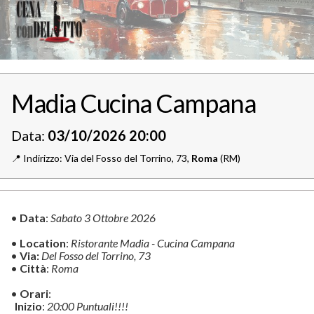
Madia Cucina Campana
Data:
03/10/2026 20:00
📍️
Indirizzo: Via del Fosso del Torrino, 73,
Roma
(RM)
•
Data
:
Sabato 3 Ottobre 2026
•
Location
:
Ristorante Madia - Cucina Campana
•
Via:
Del Fosso del Torrino, 73
•
Città
:
Roma
•
Orari
:
Inizio
:
20:00 Puntuali!!!!