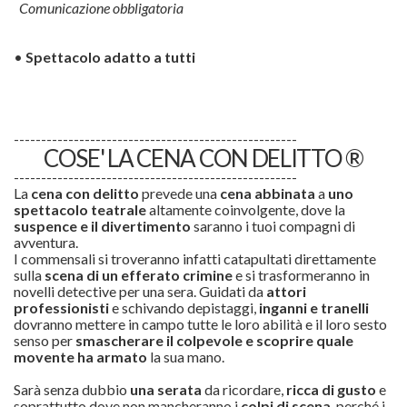
Comunicazione obbligatoria
•
Spettacolo adatto a tutti
----------------------------------------------------
COSE' LA CENA CON DELITTO ®
----------------------------------------------------
La
cena con delitto
prevede una
cena abbinata
a
uno
spettacolo teatrale
altamente coinvolgente, dove la
suspence e il divertimento
saranno i tuoi compagni di
avventura.
I commensali si troveranno infatti catapultati direttamente
sulla
scena di un efferato
crimine
e si trasformeranno in
novelli detective per una sera. Guidati da
attori
professionisti
e schivando depistaggi,
inganni e tranelli
dovranno mettere in campo tutte le loro abilità e il loro sesto
senso per
smascherare il colpevole e scoprire quale
movente ha armato
la sua mano.
Sarà senza dubbio
una serata
da ricordare,
ricca di gusto
e
soprattutto dove non mancheranno i
colpi di scena
, perché i