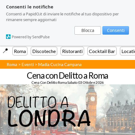
Consenti le notifiche
Consenti le notifiche
Consenti a PapidO.it di inviare le notifiche al tuo dispositivo per
Consenti a PapidO.it di inviare le notifiche al tuo dispositivo per
rimanere sempre aggiornati
rimanere sempre aggiornati
Blocca
Blocca
Consenti
Consenti
Powered by SendPulse
Powered by SendPulse
📍️
Roma
Discoteche
Ristoranti
Cocktail Bar
Locati
Roma
>
Eventi
>
Madia Cucina Campana
Cena con Delitto a Roma
Cena Con Delitto Roma Sabato 03 Ottobre 2026