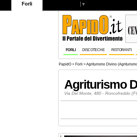
Forli
Select Language
▼
FORLI
DISCOTECHE
RISTORANTI
PapidO
>
Forli
>
Agriturismo Divino (Agriturism
Agriturismo D
Via Del Monte, 480 - Roncofreddo (F