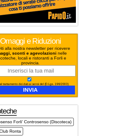
Omaggi e Riduzioni
viti alla nostra newsletter per ricevere
aggi, sconti e agevolazioni
nelle
coteche, locali e ristoranti a Forli e
provincia.
l trattamento dei dati ai sensi del (D.Lgs. 196/2003)
oteche
senso Forli' Controsenso (Discoteca)
 Club Ronta