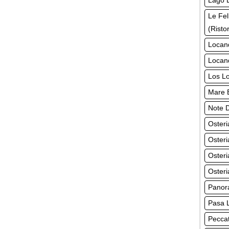
Lago L
Le Fel
(Risto
Locand
Locan
Los Lo
Mare B
Note D
Osteri
Osteri
Osteri
Osteri
Panora
Pasa L
Peccat