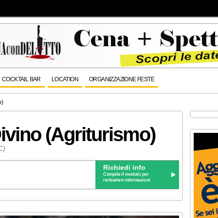
COCKTAIL BAR
LOCATION
ORGANIZZAZIONE FESTE
o)
ivino (Agriturismo)
C)
Richiedi info
Compila il modulo per
richiedere informazioni