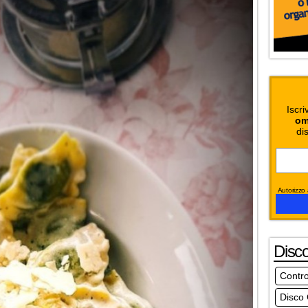
Iscri
om
dis
Autorizzo a
Disc
Contro
Disco