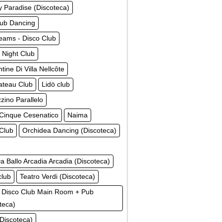
 Paradise (Discoteca)
lub Dancing
eams - Disco Club
 Night Club
tine Di Villa Nellcôte
ateau Club
Lidö club
ino Parallelo
Cinque Cesenatico
Naima
 Club
Orchidea Dancing (Discoteca)
a Ballo Arcadia Arcadia (Discoteca)
club
Teatro Verdi (Discoteca)
 Disco Club Main Room + Pub
teca)
(Discoteca)