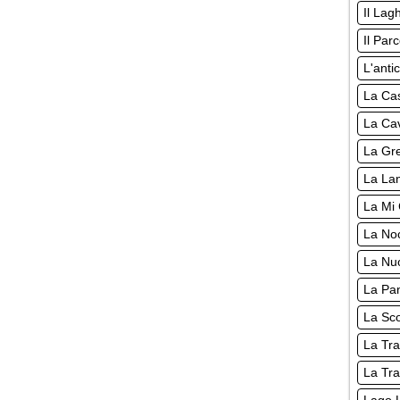
Il Lag
Il Par
L'anti
La Cas
La Cav
La Gre
La Lan
La Mi 
La Noc
La Nuo
La Pan
La Sco
La Tra
La Tra