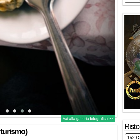
Vai alla galleria fotografica >>
Risto
iturismo)
152 Op