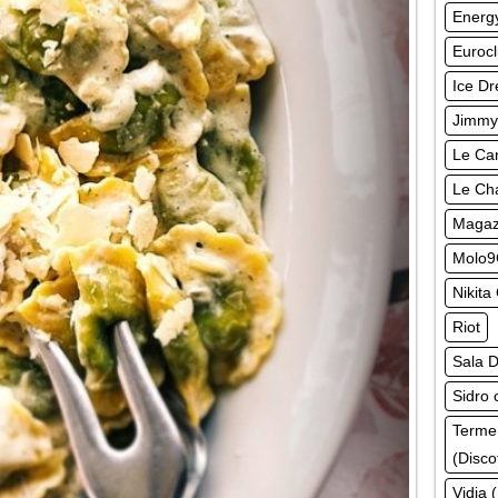
Energy
Euroc
Ice Dr
Jimmy
Le Can
Le Ch
Magazz
Molo9
Nikita
Riot
Sala D
Sidro 
Terme
(Disco
Vidia 