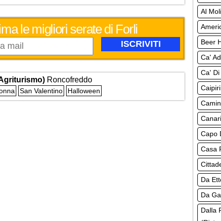
Al Mol
ma le migliori serate di Forli
Americ
Beer H
Ca' Ad
Ca' Di
Agriturismo)
Roncofreddo
Caipir
Donna
San Valentino
Halloween
Camine
Canari
Capo D
Casa R
Cittad
Da Ett
Da Gab
Dalla 