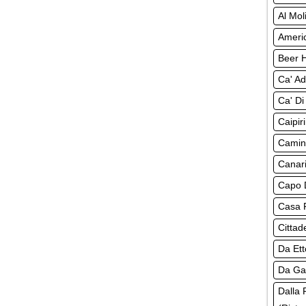
Al Mol
Americ
Beer H
Ca' Ad
Ca' Di
Caipir
Camine
Canari
Capo D
Casa R
Cittad
Da Ett
Da Gab
Dalla 