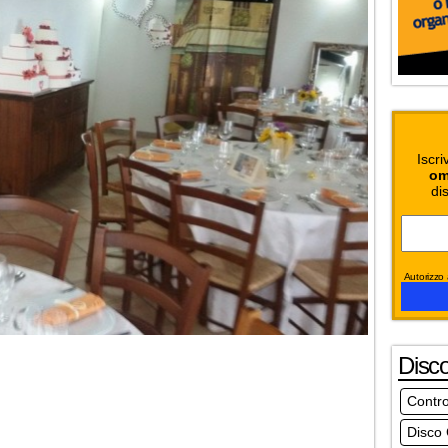
Iscri
om
dis
Autorizzo a
Disc
Contro
Disco