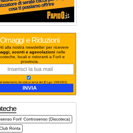
Omaggi e Riduzioni
viti alla nostra newsletter per ricevere
aggi, sconti e agevolazioni
nelle
coteche, locali e ristoranti a Forli e
provincia.
l trattamento dei dati ai sensi del (D.Lgs. 196/2003)
oteche
senso Forli' Controsenso (Discoteca)
 Club Ronta