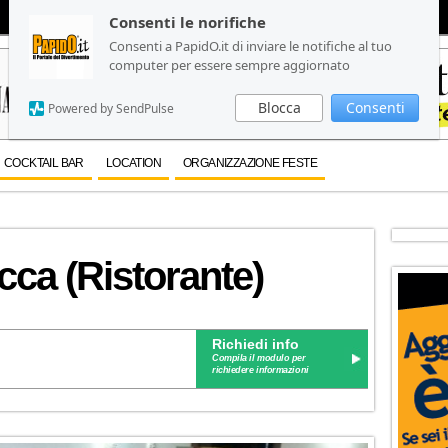
Consenti le norifiche
Consenti le norifiche
Consenti a PapidO.it di inviare le notifiche al tuo
Consenti a PapidO.it di inviare le notifiche al tuo
computer per essere sempre aggiornato
computer per essere sempre aggiornato
Blocca
Blocca
Consenti
Consenti
Powered by SendPulse
Powered by SendPulse
COCKTAIL BAR
LOCATION
ORGANIZZAZIONE FESTE
ca (Ristorante)
Richiedi info
Compila il modulo per
richiedere informazioni