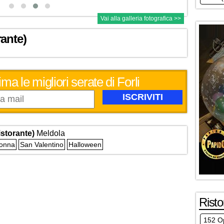
Vai alla galleria fotografica >>
ante)
ma le migliori serate di Forli
storante)
Meldola
Donna
San Valentino
Halloween
Risto
152 Op