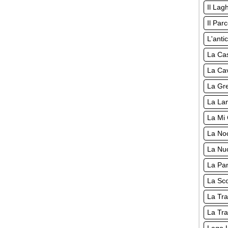
Il Lag
Il Par
L'anti
La Cas
La Cav
La Gre
La Lan
La Mi 
La Noc
La Nuo
La Pan
La Sco
La Tra
La Tra