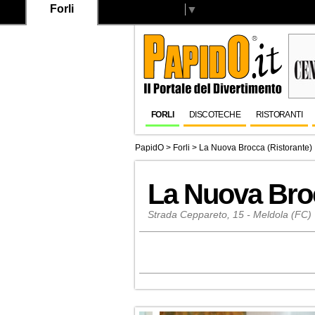
Forli
Select Language
▼
FORLI
DISCOTECHE
RISTORANTI
PapidO
>
Forli
>
La Nuova Brocca (Ristorante)
La Nuova Broc
Strada Ceppareto, 15 - Meldola (FC)