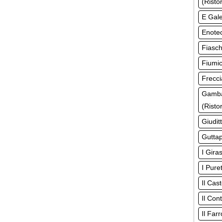
(Risto
E Gale
Enotec
Fiasch
Fiumic
Frecci
Gamba
(Risto
Giudit
Guttap
I Gira
I Pure
Il Cas
Il Con
Il Far