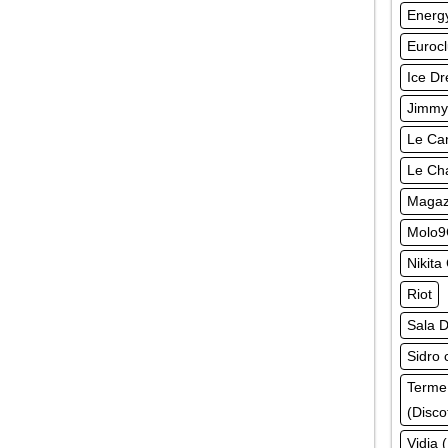
Energy
Euroc
Ice Dr
Jimmy
Le Can
Le Ch
Magazz
Molo9
Nikita
Riot
Sala D
Sidro 
Terme
(Disco
Vidia 