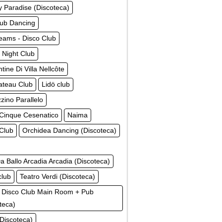
 Paradise (Discoteca)
lub Dancing
eams - Disco Club
 Night Club
tine Di Villa Nellcôte
ateau Club
Lidö club
ino Parallelo
Cinque Cesenatico
Naima
 Club
Orchidea Dancing (Discoteca)
a Ballo Arcadia Arcadia (Discoteca)
club
Teatro Verdi (Discoteca)
 Disco Club Main Room + Pub
teca)
(Discoteca)