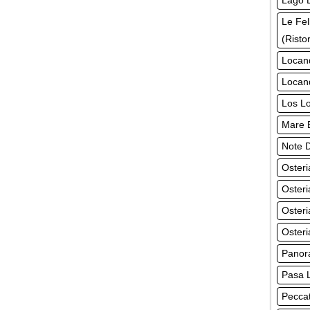
Lago L
Le Fel
(Risto
Locand
Locan
Los Lo
Mare B
Note D
Osteri
Osteri
Osteri
Osteri
Panora
Pasa L
Peccat